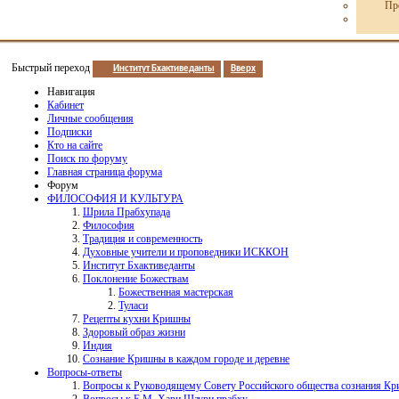
Пр
Быстрый переход
Институт Бхактиведанты
Вверх
Навигация
Кабинет
Личные сообщения
Подписки
Кто на сайте
Поиск по форуму
Главная страница форума
Форум
ФИЛОСОФИЯ И КУЛЬТУРА
Шрила Прабхупада
Философия
Традиция и современность
Духовные учители и проповедники ИСККОН
Институт Бхактиведанты
Поклонение Божествам
Божественная мастерская
Туласи
Рецепты кухни Кришны
Здоровый образ жизни
Индия
Сознание Кришны в каждом городе и деревне
Вопросы-ответы
Вопросы к Руководящему Совету Российского общества сознания К