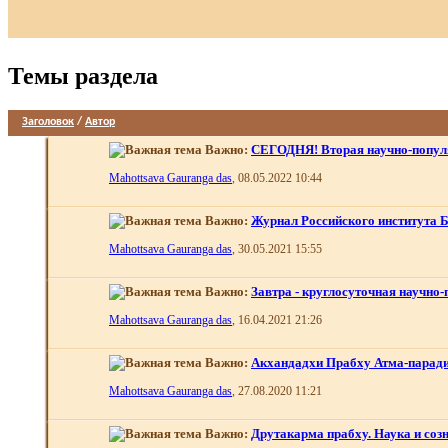
Темы раздела
Заголовок
/
Автор
Важно:
СЕГОДНЯ! Вторая научно-попу
Mahottsava Gauranga das
, 08.05.2022 10:44
Важно:
Журнал Российского института 
Mahottsava Gauranga das
, 30.05.2021 15:55
Важно:
Завтра - круглосуточная научно
Mahottsava Gauranga das
, 16.04.2021 21:26
Важно:
Акхандадхи Прабху Атма-паради
Mahottsava Gauranga das
, 27.08.2020 11:21
Важно:
Друтакарма прабху. Наука и соз