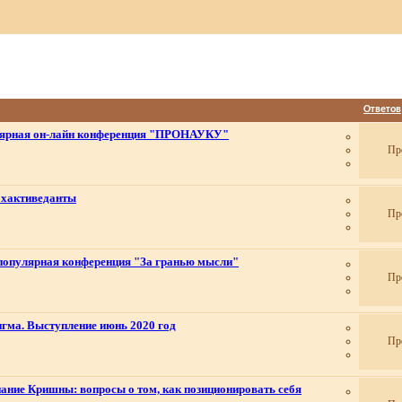
Ответов
лярная он-лайн конференция "ПРОНАУКУ"
Пр
Бхактиведанты
Пр
-популярная конференция "За гранью мысли"
Пр
гма. Выступление июнь 2020 год
Пр
нание Кришны: вопросы о том, как позиционировать себя