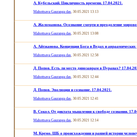
А. Кубельский. Цикличность времени. 17.04.2021.
Mahottsava Gauranga das
, 30.05.2021 13:13
А. Жоломанова. Осознание смерти и преодоление мировоз
Mahottsava Gauranga das
, 30.05.2021 13:08
А. Айтжанова. Концепция Бога в Ведах и авраамических 
Mahottsava Gauranga das
, 30.05.2021 12:58
Д. Попов. Есть ли место динозаврам в Пуранах? 17.04.20
Mahottsava Gauranga das
, 30.05.2021 12:44
Д. Попов. Эволюция и сознание. 17.04.2021.
Mahottsava Gauranga das
, 30.05.2021 12:41
В. Сокол. От диктата мышления к свободе сознания. 17.0
Mahottsava Gauranga das
, 30.05.2021 12:14
М. Кремо. ШБ о происхождении и ранней истории человеч