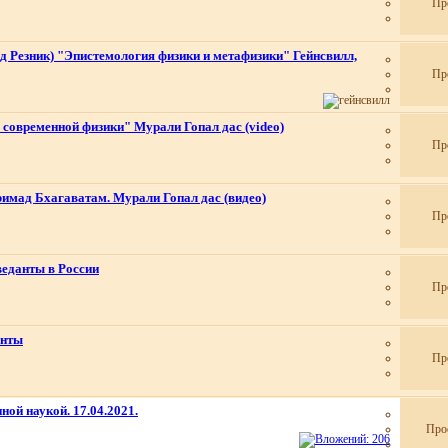
Пр
д Резник) "Эпистемология физики и метафизики" Гейнсвилл,
Пр
 современной физики" Мурали Гопал дас (video)
Пр
имад Бхагаватам. Мурали Гопал дас (видео)
Пр
веданты в России
Пр
анты
Пр
ной наукой. 17.04.2021.
Про