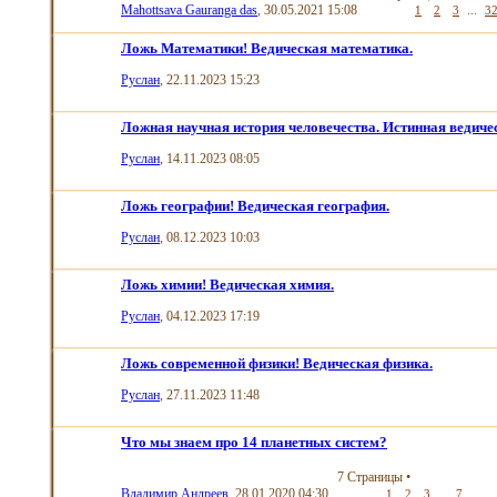
Mahottsava Gauranga das
, 30.05.2021 15:08
...
1
2
3
3
Ложь Математики! Ведическая математика.
Руслан
, 22.11.2023 15:23
Ложная научная история человечества. Истинная ведиче
Руслан
, 14.11.2023 08:05
Ложь географии! Ведическая география.
Руслан
, 08.12.2023 10:03
Ложь химии! Ведическая химия.
Руслан
, 04.12.2023 17:19
Ложь современной физики! Ведическая физика.
Руслан
, 27.11.2023 11:48
Что мы знаем про 14 планетных систем?
7 Страницы
•
Владимир Андреев
, 28.01.2020 04:30
...
1
2
3
7