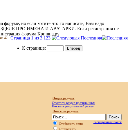
 форуме, но если хотите что-то написать, Вам надо
 В РАЗДЕЛЕ ПРО ИМЕНА И АВАТАРКИ. Если регистрация не
министрация форума Кришна.ру
Страница 1 из 3
1
2
3
Последняя
из 42
К странице:
Опции раздела
Отметить раздел прочитанным
Показать родительский раздел
Поиск по разделу
Расширенный поиск
Отобразить темы
Отображать