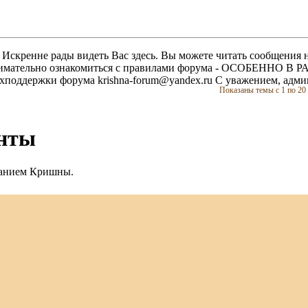
скренне рады видеть Вас здесь. Вы можете читать сообщения на
м внимательно ознакомиться с правилами форума - ОСОБЕННО
техподдержки форума krishna-forum@yandex.ru С уважением, ад
Показаны темы с 1 по 20 
анты
нанием Кришны.