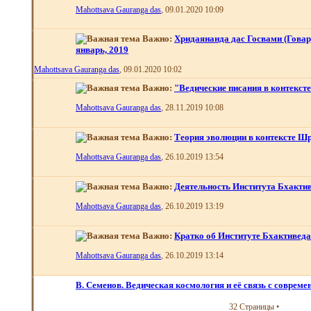
Mahottsava Gauranga das
, 09.01.2020 10:09
Важно:
Хридаянанда дас Госвами (Говар
январь, 2019
Mahottsava Gauranga das
, 09.01.2020 10:02
Важно:
"Ведические писания в контексте
Mahottsava Gauranga das
, 28.11.2019 10:08
Важно:
Теория эволюции в контексте Шр
Mahottsava Gauranga das
, 26.10.2019 13:54
Важно:
Деятельность Института Бхакти
Mahottsava Gauranga das
, 26.10.2019 13:19
Важно:
Кратко об Институте Бхактивед
Mahottsava Gauranga das
, 26.10.2019 13:14
В. Семенов. Ведическая космология и её связь с современ
32 Страницы
•