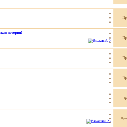
2
Пр
ская история!
Пр
Пр
Пр
Пр
Про