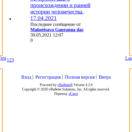
происхождении и ранней
истории человечества.
17.04.2021
Последнее сообщение от
Mahottsava Gauranga das
30.05.2021
12:07
0
irst
Las
1
2
3
Вход
Регистрация
Полная версия
Вверх
Powered by
vBulletin®
Version 4.2.0
Copyright © 2026 vBulletin Solutions, Inc. All rights reserved.
Перевод:
zCarot