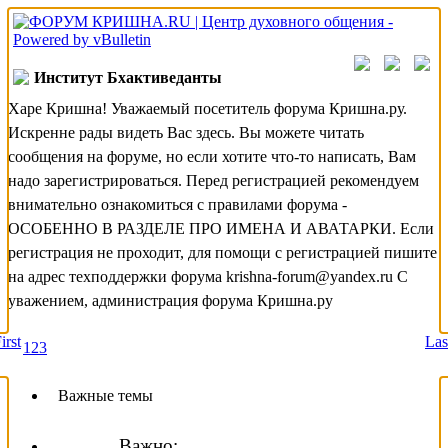
Институт Бхактиведанты
Харе Кришна! Уважаемый посетитель форума Кришна.ру.
Искренне рады видеть Вас здесь. Вы можете читать
сообщения на форуме, но если хотите что-то написать, Вам
надо зарегистрироваться. Перед регистрацией рекомендуем
внимательно ознакомиться с правилами форума -
ОСОБЕННО В РАЗДЕЛЕ ПРО ИМЕНА И АВАТАРКИ. Если
регистрация не проходит, для помощи с регистрацией пишите
на адрес техподдержки форума krishna-forum@yandex.ru С
уважением, администрация форума Кришна.ру
irst
Las
1
2
3
Важные темы
Важно: