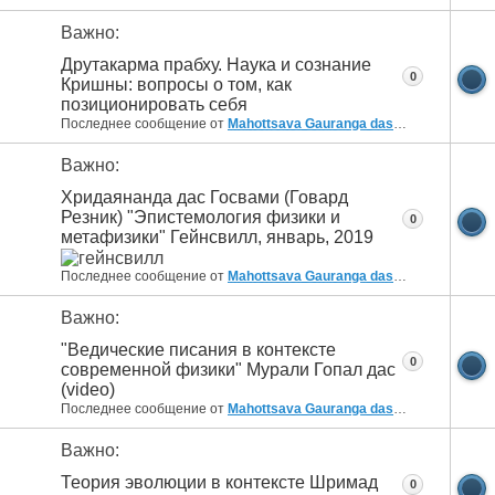
Важно:
Друтакарма прабху. Наука и сознание
0
Кришны: вопросы о том, как
позиционировать себя
Последнее сообщение от
Mahottsava Gauranga das
09.01.2020
10:
Важно:
Хридаянанда дас Госвами (Говард
Резник) "Эпистемология физики и
0
метафизики" Гейнсвилл, январь, 2019
Последнее сообщение от
Mahottsava Gauranga das
09.01.2020
10:
Важно:
"Ведические писания в контексте
0
современной физики" Мурали Гопал дас
(video)
Последнее сообщение от
Mahottsava Gauranga das
28.11.2019
10:0
Важно:
Теория эволюции в контексте Шримад
0