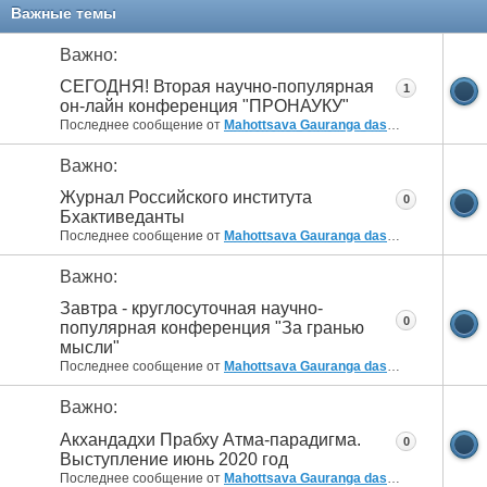
Важные темы
Важно:
СЕГОДНЯ! Вторая научно-популярная
1
он-лайн конференция "ПРОНАУКУ"
Последнее сообщение от
Mahottsava Gauranga das
08.05.2022
10:
Важно:
Журнал Российского института
0
Бхактиведанты
Последнее сообщение от
Mahottsava Gauranga das
30.05.2021
15:
Важно:
Завтра - круглосуточная научно-
0
популярная конференция "За гранью
мысли"
Последнее сообщение от
Mahottsava Gauranga das
16.04.2021
21:
Важно:
Акхандадхи Прабху Атма-парадигма.
0
Выступление июнь 2020 год
Последнее сообщение от
Mahottsava Gauranga das
27.08.2020
11:2