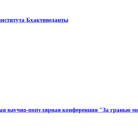
института Бхактиведанты
ная научно-популярная конференция "За гранью 