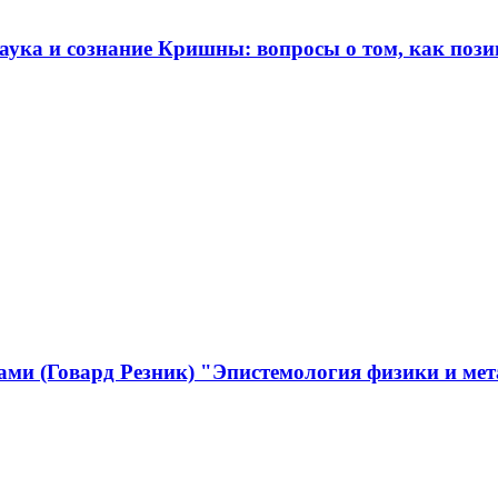
аука и сознание Кришны: вопросы о том, как пози
ами (Говард Резник) "Эпистемология физики и мет