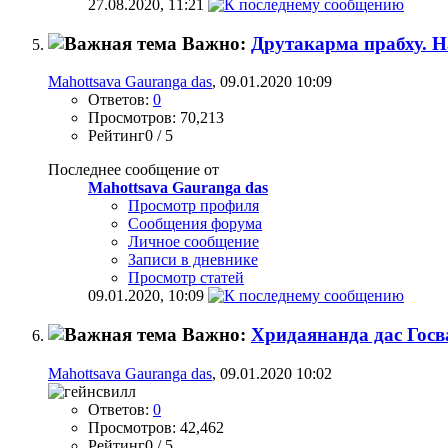
27.08.2020,
11:21
Важно:
Друтакарма прабху. Н
Mahottsava Gauranga das
, 09.01.2020 10:09
Ответов:
0
Просмотров: 70,213
Рейтинг0 / 5
Последнее сообщение от
Mahottsava Gauranga das
Просмотр профиля
Сообщения форума
Личное сообщение
Записи в дневнике
Просмотр статей
09.01.2020,
10:09
Важно:
Хридаянанда дас Госв
Mahottsava Gauranga das
, 09.01.2020 10:02
Ответов:
0
Просмотров: 42,462
Рейтинг0 / 5