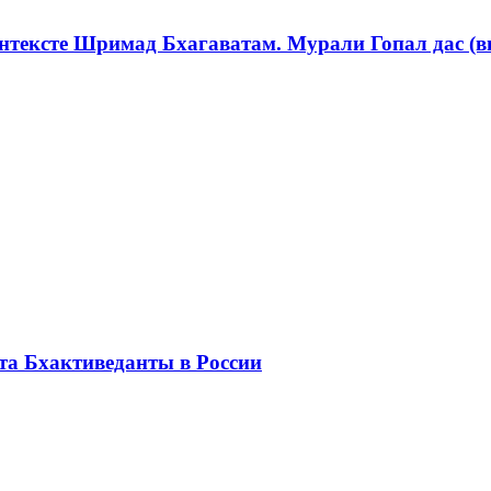
нтексте Шримад Бхагаватам. Мурали Гопал дас (в
та Бхактиведанты в России