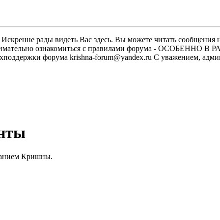
скренне рады видеть Вас здесь. Вы можете читать сообщения на
м внимательно ознакомиться с правилами форума - ОСОБЕННО
техподдержки форума krishna-forum@yandex.ru С уважением, ад
анты
нанием Кришны.