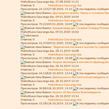
Mahottsava Gauranga das
, 27.08.2020 11:21
Ответов:
0
Mahottsava Gauranga das
Просмотров: 24,155
27.08.2020,
11:21
Важно:
Друтакарма прабху. Наука и сознание Кр
Mahottsava Gauranga das
, 09.01.2020 10:09
Ответов:
0
Mahottsava Gauranga das
Просмотров: 70,222
09.01.2020,
10:09
Важно:
Хридаянанда дас Госвами (Говард Резник
Mahottsava Gauranga das
, 09.01.2020 10:02
Ответов:
0
Mahottsava Gauranga das
Просмотров: 42,470
09.01.2020,
10:02
Важно:
"Ведические писания в контексте соврем
Mahottsava Gauranga das
, 28.11.2019 10:08
Ответов:
0
Mahottsava Gauranga das
Просмотров: 37,196
28.11.2019,
10:08
Важно:
Теория эволюции в контексте Шримад Бха
Mahottsava Gauranga das
, 26.10.2019 13:54
Ответов:
0
Mahottsava Gauranga das
Просмотров: 44,518
26.10.2019,
13:54
Важно:
Деятельность Института Бхактиведанты в
Mahottsava Gauranga das
, 26.10.2019 13:19
Ответов:
0
Mahottsava Gauranga das
Просмотров: 30,865
26.10.2019,
13:19
Важно:
Кратко об Институте Бхактиведанты
Mahottsava Gauranga das
, 26.10.2019 13:14
Ответов:
0
Mahottsava Gauranga das
Просмотров: 33,581
26.10.2019,
13:14