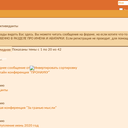
За
активеданты
ды видеть Вас здесь. Вы можете читать сообщения на форуме, но если хотите что-то 
БЕННО В РАЗДЕЛЕ ПРО ИМЕНА И АВАТАРКИ. Если регистрация не проходит, для помощи 
Показаны темы с 1 по 20 из 42
ация
ы.
днее сообщение от
-лайн конференция "ПРОНАУКУ"
данты
ная конференция "За гранью мысли"
тупление июнь 2020 год