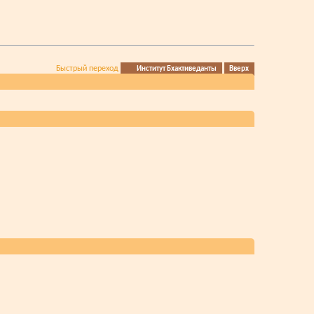
Быстрый переход
Институт Бхактиведанты
Вверх