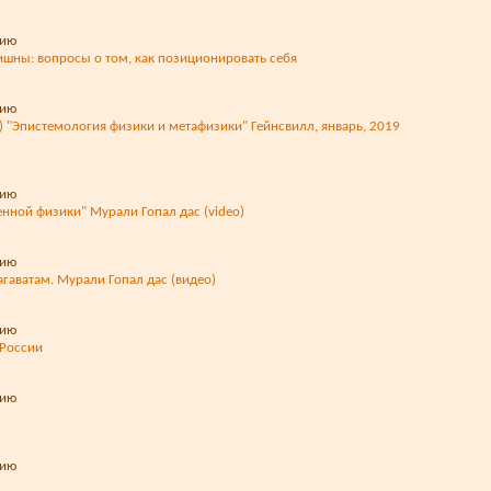
ишны: вопросы о том, как позиционировать себя
) "Эпистемология физики и метафизики" Гейнсвилл, январь, 2019
енной физики" Мурали Гопал дас (video)
гаватам. Мурали Гопал дас (видео)
 России