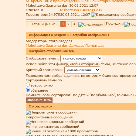
М. Кремо. ШБ о происхождении и ранней истории человечества.
Mahottsava Gauranga das
, 30.05.2021 12:07
Ответов:
0
Mahottsava Gauranga das
Просмотров: 24,975
30.05.2021,
12:07
Последняя
Страница 1 из 3
1
2
3
Информация о разделе и настройки отображения
Модераторы этого раздела
Mahottsava Gauranga das
,
Дамодар Пандит дас
Настройка отображения тем
Отображать темы ...
Используйте этот фильтр, чтобы отобразить темы, не старше оп
Критерий сортировки:
Позволяет вам выбрать данные, по которым будет сортироваться
Сортировать темы по...
возрастанию
убыванию
Помните: если сортировать по дате и "по убыванию", то самые 
Список иконок
Непрочитанные сообщения
Нет непрочитанных сообщений