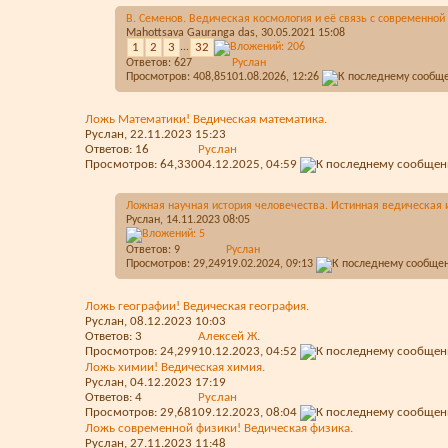
В. Семенов. Ведическая космология и её связь с современной 
Mahottsava Gauranga das
, 30.05.2021 15:08
1
2
3
...
32
Ответов:
627
Руслан
Просмотров: 408,851
01.08.2026,
12:26
Ложь Математики! Ведическая математика.
Руслан
, 22.11.2023 15:23
Ответов:
16
Руслан
Просмотров: 64,330
04.12.2025,
04:59
Ложная научная история человечества. Истинная ведическая 
Руслан
, 14.11.2023 08:05
Ответов:
9
Руслан
Просмотров: 29,249
19.02.2024,
09:13
Ложь географии! Ведическая география.
Руслан
, 08.12.2023 10:03
Ответов:
3
Алексей Ж.
Просмотров: 24,299
10.12.2023,
04:52
Ложь химии! Ведическая химия.
Руслан
, 04.12.2023 17:19
Ответов:
4
Руслан
Просмотров: 29,681
09.12.2023,
08:04
Ложь современной физики! Ведическая физика.
Руслан
, 27.11.2023 11:48