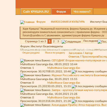
Сайт КРИШНА.RU
Форум
Что нового?
Форум
ФИЛОСОФИЯ И КУЛЬТУРА
Институт Бх
Харе Кришна! Уважаемый посетитель форума Кришна.ру. Искренне ра
рекомендуем внимательно ознакомиться с правилами форума - ОСО
forum@yandex.ru С уважением, администрация форума Кришна.ру
Последняя
Страница 1 из 3
1
2
3
Форум:
Институт Бхактиведанты
Сообщения за день
Справка
Календарь
Опции форума
Навиг
Обсуждение вопросов, связанных с современной наукой и сознанием Кришн
Опции раздела
Поиск по разделу
Заголовок
/
Автор
Ответов
/
Просмотров
После
Важно:
СЕГОДНЯ! Вторая научно-популярная он
Mahottsava Gauranga das
, 08.05.2022 10:44
Ответов:
1
Mahottsava Gauranga das
Просмотров: 30,927
08.05.2022,
10:46
Важно:
Журнал Российского института Бхактиве
Mahottsava Gauranga das
, 30.05.2021 15:55
Ответов:
0
Mahottsava Gauranga das
Просмотров: 25,202
30.05.2021,
15:55
Важно:
Завтра - круглосуточная научно-популяр
Mahottsava Gauranga das
, 16.04.2021 21:26
Ответов:
0
Mahottsava Gauranga das
Просмотров: 30,013
16.04.2021,
21:26
Важно:
Акхандадхи Прабху Атма-парадигма. Выс