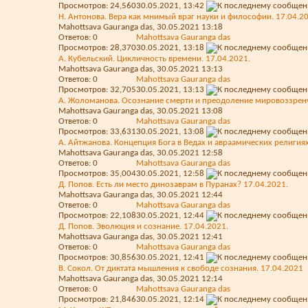
Просмотров: 24,560
30.05.2021,
13:42
Н. Антонова. Вера как мнимый враг науки и философии. 17.04.2
Mahottsava Gauranga das
, 30.05.2021 13:18
Ответов:
0
Mahottsava Gauranga das
Просмотров: 28,370
30.05.2021,
13:18
А. Кубельский. Цикличность времени. 17.04.2021.
Mahottsava Gauranga das
, 30.05.2021 13:13
Ответов:
0
Mahottsava Gauranga das
Просмотров: 32,705
30.05.2021,
13:13
А. Жоломанова. Осознание смерти и преодоление мировоззренч
Mahottsava Gauranga das
, 30.05.2021 13:08
Ответов:
0
Mahottsava Gauranga das
Просмотров: 33,631
30.05.2021,
13:08
А. Айтжанова. Концепция Бога в Ведах и авраамических религиях
Mahottsava Gauranga das
, 30.05.2021 12:58
Ответов:
0
Mahottsava Gauranga das
Просмотров: 35,004
30.05.2021,
12:58
Д. Попов. Есть ли место динозаврам в Пуранах? 17.04.2021.
Mahottsava Gauranga das
, 30.05.2021 12:44
Ответов:
0
Mahottsava Gauranga das
Просмотров: 22,108
30.05.2021,
12:44
Д. Попов. Эволюция и сознание. 17.04.2021.
Mahottsava Gauranga das
, 30.05.2021 12:41
Ответов:
0
Mahottsava Gauranga das
Просмотров: 30,856
30.05.2021,
12:41
В. Сокол. От диктата мышления к свободе сознания. 17.04.2021
Mahottsava Gauranga das
, 30.05.2021 12:14
Ответов:
0
Mahottsava Gauranga das
Просмотров: 21,846
30.05.2021,
12:14