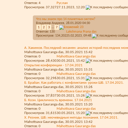
Ответов:
4
Руслан
Просмотров: 37,327
27.11.2023,
12:20
Что мы знаем про 14 планетных систем?
Владимир Андреев
, 28.01.2020 04:30
1
2
3
...
7
Ответов:
130
Lakshmana Prana das
Просмотров: 134,202
25.02.2023,
09:48
А. Хакимов. Последний экзамен: анализ историй последних мом
Mahottsava Gauranga das
, 30.05.2021 15:42
Ответов:
0
Mahottsava Gauranga das
Просмотров: 28,430
30.05.2021,
15:42
Открытие конференции - 17.04.2021
Mahottsava Gauranga das
, 30.05.2021 15:31
Ответов:
0
Mahottsava Gauranga das
Просмотров: 32,296
30.05.2021,
15:31
Б. Брайан. Как работать с конфликтами: уроки ШБ. 17.04.2021.
Mahottsava Gauranga das
, 30.05.2021 15:26
Ответов:
0
Mahottsava Gauranga das
Просмотров: 37,837
30.05.2021,
15:26
Б. Коэн. Цикличность времени. 17.04.2021
Mahottsava Gauranga das
, 30.05.2021 15:20
Ответов:
0
Mahottsava Gauranga das
Просмотров: 31,615
30.05.2021,
15:20
Х. Резник. ШБ: неочевидные методы познания. 17.04.2021.
Mahottsava Gauranga das
, 30.05.2021 13:42
Ответов:
0
Mahottsava Gauranga das