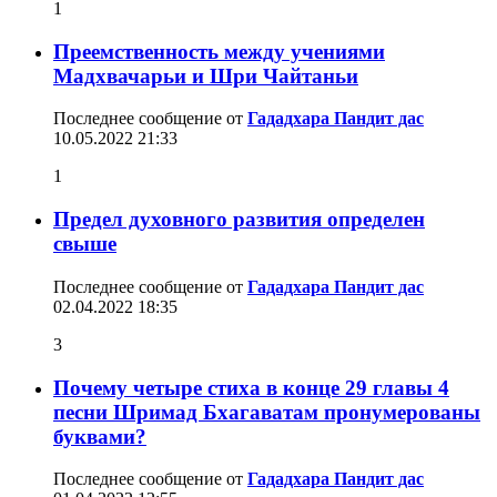
1
Преемственность между учениями
Мадхвачарьи и Шри Чайтаньи
Последнее сообщение от
Гададхара Пандит дас
10.05.2022
21:33
1
Предел духовного развития определен
свыше
Последнее сообщение от
Гададхара Пандит дас
02.04.2022
18:35
3
Почему четыре стиха в конце 29 главы 4
песни Шримад Бхагаватам пронумерованы
буквами?
Последнее сообщение от
Гададхара Пандит дас