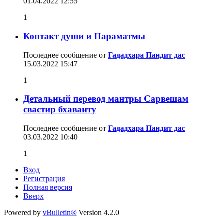
01.04.2022
12:55
1
Контакт души и Параматмы
Последнее сообщение от
Гададхара Пандит дас
15.03.2022
15:47
1
Детальный перевод мантры Сарвешам
свастир бхаванту
Последнее сообщение от
Гададхара Пандит дас
03.03.2022
10:40
1
Вход
Регистрация
Полная версия
Вверх
Powered by
vBulletin®
Version 4.2.0