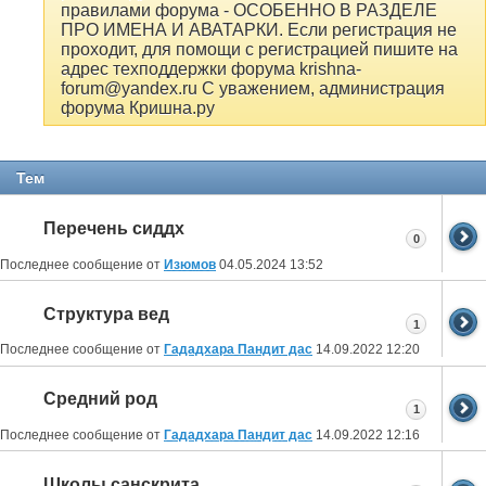
правилами форума - ОСОБЕННО В РАЗДЕЛЕ
ПРО ИМЕНА И АВАТАРКИ. Если регистрация не
проходит, для помощи с регистрацией пишите на
адрес техподдержки форума krishna-
forum@yandex.ru С уважением, администрация
форума Кришна.ру
Тем
Перечень сиддх
0
Последнее сообщение от
Изюмов
04.05.2024
13:52
Структура вед
1
Последнее сообщение от
Гададхара Пандит дас
14.09.2022
12:20
Средний род
1
Последнее сообщение от
Гададхара Пандит дас
14.09.2022
12:16
Школы санскрита