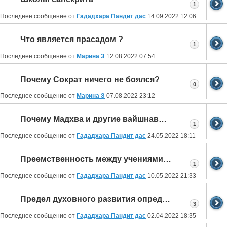
1
Последнее сообщение от
Гададхара Пандит дас
14.09.2022
12:06
Что является прасадом ?
1
Последнее сообщение от
Марина З
12.08.2022
07:54
Почему Сократ ничего не боялся?
0
Последнее сообщение от
Марина З
07.08.2022
23:12
Почему Мадхва и другие вайшнавы терпимо относились к исламским и британским захватчикам?
1
Последнее сообщение от
Гададхара Пандит дас
24.05.2022
18:11
Преемственность между учениями Мадхвачарьи и Шри Чайтаньи
1
Последнее сообщение от
Гададхара Пандит дас
10.05.2022
21:33
Предел духовного развития определен свыше
3
Последнее сообщение от
Гададхара Пандит дас
02.04.2022
18:35