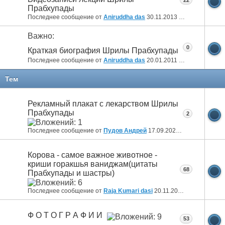
Прабхупады
Последнее сообщение от
Aniruddha das
30.11.2013
22:28
Важно:
0
Краткая биография Шрилы Прабхупады
Последнее сообщение от
Aniruddha das
20.01.2011
15:51
Тем
Рекламный плакат с лекарством Шрилы
Прабхупады
2
Последнее сообщение от
Пудов Андрей
17.09.2025
11:15
Корова - самое важное животное -
криши горакшья ваниджам(цитаты
68
Прабхупады и шастры)
Последнее сообщение от
Raja Kumari dasi
20.11.2024
13:59
Ф О Т О Г Р А Ф И И
53