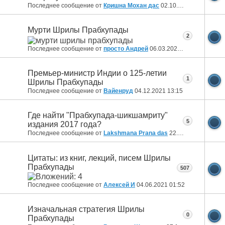
Последнее сообщение от
Кришна Мохан дас
02.10.2022
22:05
Мурти Шрилы Прабхупады
2
Последнее сообщение от
просто Андрей
06.03.2022
16:46
Премьер-министр Индии о 125-летии
1
Шрилы Прабхупады
Последнее сообщение от
Вайенруд
04.12.2021
13:15
Где найти "Прабхупада-шикшамриту"
5
издания 2017 года?
Последнее сообщение от
Lakshmana Prana das
22.06.2021
10:24
Цитаты: из книг, лекций, писем Шрилы
Прабхупады
507
Последнее сообщение от
Алексей И
04.06.2021
01:52
Изначальная стратегия Шрилы
0
Прабхупады