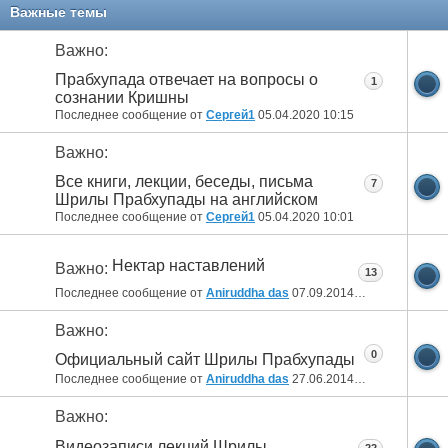
11
12
Важные темы
Важно:
Прабхупада отвечает на вопросы о
1
сознании Кришны
Последнее сообщение от
Сергей1
05.04.2020
10:15
Важно:
Все книги, лекции, беседы, письма
7
Шрилы Прабхупады на английском
Последнее сообщение от
Сергей1
05.04.2020
10:01
Нектар наставлений
Важно:
13
Последнее сообщение от
Aniruddha das
07.09.2014
08:22
Важно:
0
Официальный сайт Шрилы Прабхупады
Последнее сообщение от
Aniruddha das
27.06.2014
02:01
Важно:
Видеозаписи лекций Шрилы
22