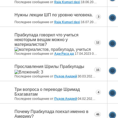
Последнее сообщение от
Raja Kumari dasi
18.06.2024
09:41
Нужны лекции ШП по уровню человека.
3
Последнее сообщение от
Raja Kumari dasi
16.07.2023
10:40
Прабхупада говорил что учиться
некоторым вещам можно у
12
материалистов?
Последнее сообщение от
Ади Раса дд
17.04.2023
08:47
Прославления Шрилы Прабхупады
15
Последнее сообщение от
Пудов Андрей
30.03.2023
16:02
Три вопроса о переводе Шримад
4
Бхагаватам
Последнее сообщение от
Пудов Андрей
04.02.2023
13:32
Почему Прабхупада поехал именно в
46
Америку?