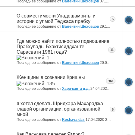
Последнее сообщение от
Валентин Шеховцов
07.12.2020
10:06
О совместимости Упадешамриты и
5
истории с упмой Теджаса прабху
Последнее сообщение от
Валентин Шеховцов
29.11.2020
11:38
Где можно найти полностью подношение
Прабхупады Бхактисиддханте
11
Сарасвати 1961 года?
Последнее сообщение от
Валентин Шеховцов
20.09.2020
13:34
Женщины в сознании Кришны
361
Последнее сообщение от
Хари-канта д.д.
24.04.2020
17:27
я хотел сделать Шридхара Махараджа
главой организации, организованной
6
мной
Последнее сообщение от
Keshava das
17.04.2020
22:45
Как Васудева пересек Ямуну?