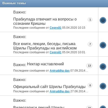
11
12
Важные темы
Важно:
Прабхупада отвечает на вопросы о
1
сознании Кришны
Последнее сообщение от
Сергей1
05.04.2020
10:15
Важно:
Все книги, лекции, беседы, письма
7
Шрилы Прабхупады на английском
Последнее сообщение от
Сергей1
05.04.2020
10:01
Нектар наставлений
Важно:
13
Последнее сообщение от
Aniruddha das
07.09.2014
08:22
Важно:
0
Официальный сайт Шрилы Прабхупады
Последнее сообщение от
Aniruddha das
27.06.2014
02:01
Важно:
Видеозаписи лекций Шрилы
22