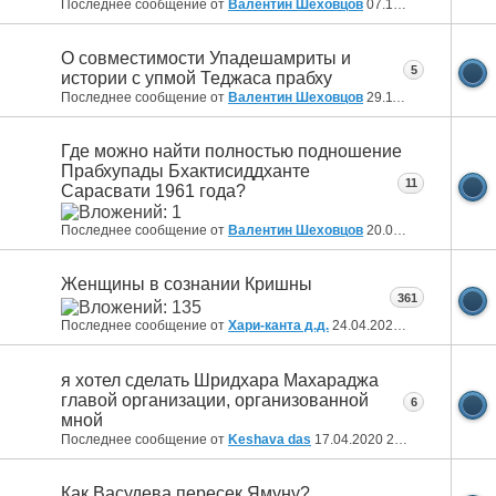
Последнее сообщение от
Валентин Шеховцов
07.12.2020
10:06
О совместимости Упадешамриты и
5
истории с упмой Теджаса прабху
Последнее сообщение от
Валентин Шеховцов
29.11.2020
11:38
Где можно найти полностью подношение
Прабхупады Бхактисиддханте
11
Сарасвати 1961 года?
Последнее сообщение от
Валентин Шеховцов
20.09.2020
13:34
Женщины в сознании Кришны
361
Последнее сообщение от
Хари-канта д.д.
24.04.2020
17:27
я хотел сделать Шридхара Махараджа
главой организации, организованной
6
мной
Последнее сообщение от
Keshava das
17.04.2020
22:45
Как Васудева пересек Ямуну?