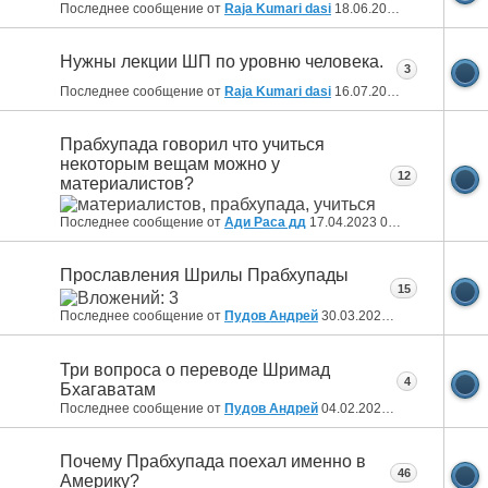
Последнее сообщение от
Raja Kumari dasi
18.06.2024
09:41
Нужны лекции ШП по уровню человека.
3
Последнее сообщение от
Raja Kumari dasi
16.07.2023
10:40
Прабхупада говорил что учиться
некоторым вещам можно у
12
материалистов?
Последнее сообщение от
Ади Раса дд
17.04.2023
08:47
Прославления Шрилы Прабхупады
15
Последнее сообщение от
Пудов Андрей
30.03.2023
16:02
Три вопроса о переводе Шримад
4
Бхагаватам
Последнее сообщение от
Пудов Андрей
04.02.2023
13:32
Почему Прабхупада поехал именно в
46
Америку?