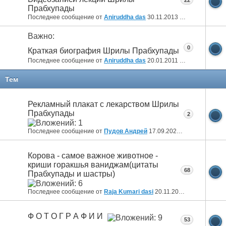
Прабхупады
Последнее сообщение от
Aniruddha das
30.11.2013
22:28
Важно:
0
Краткая биография Шрилы Прабхупады
Последнее сообщение от
Aniruddha das
20.01.2011
15:51
Тем
Рекламный плакат с лекарством Шрилы
Прабхупады
2
Последнее сообщение от
Пудов Андрей
17.09.2025
11:15
Корова - самое важное животное -
криши горакшья ваниджам(цитаты
68
Прабхупады и шастры)
Последнее сообщение от
Raja Kumari dasi
20.11.2024
13:59
Ф О Т О Г Р А Ф И И
53