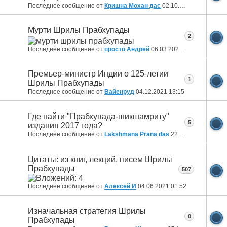
Последнее сообщение от
Кришна Мохан дас
02.10.2022
22:05
Мурти Шрилы Прабхупады
2
Последнее сообщение от
просто Андрей
06.03.2022
16:46
Премьер-министр Индии о 125-летии
1
Шрилы Прабхупады
Последнее сообщение от
Вайенруд
04.12.2021
13:15
Где найти "Прабхупада-шикшамриту"
5
издания 2017 года?
Последнее сообщение от
Lakshmana Prana das
22.06.2021
10:24
Цитаты: из книг, лекций, писем Шрилы
Прабхупады
507
Последнее сообщение от
Алексей И
04.06.2021
01:52
Изначальная стратегия Шрилы
0
Прабхупады