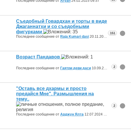
Последнее сообщение от
Aryan
24.02.2025
09:57
Съедобный Говардхан и торты в виде
Джаганнатхи и со съедобными
фигурками
151
Последнее сообщение от
Raja Kumari dasi
20.11.2024
12:32
Возраст Пандавов
2
Последнее сообщение от
Гаятри деви даси
10.09.2024
16:26
"Оставь все дхармы и просто
предайся Мне". Размышления на
тему..
2
Последнее сообщение от
Арджун Ялта
12.07.2024
23:09