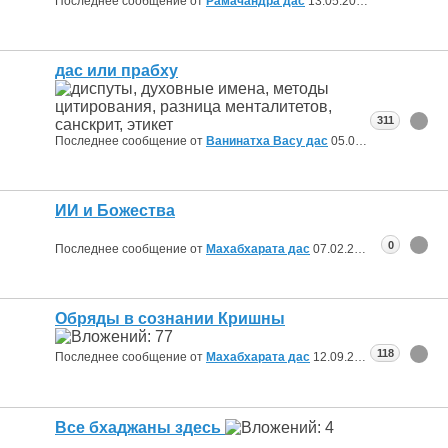
Последнее сообщение от
Рамачандра дас
13.05.2026
14:09
дас или прабху
311
Последнее сообщение от
Ванинатха Васу дас
05.03.2026
10:26
ИИ и Божества
0
Последнее сообщение от
Махабхарата дас
07.02.2026
13:26
Обряды в сознании Кришны
118
Последнее сообщение от
Махабхарата дас
12.09.2025
19:36
Все бхаджаны здесь