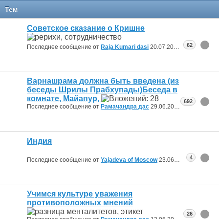
Тем
Советское сказание о Кришне
62
Последнее сообщение от
Raja Kumari dasi
20.07.2026
21:46
Варнашрама должна быть введена (из
беседы Шрилы Прабхупады)Беседа в
комнате, Майапур,
692
Последнее сообщение от
Рамачандра дас
29.06.2026
21:42
Индия
4
Последнее сообщение от
Yajadeva of Moscow
23.06.2026
17:02
Учимся культуре уважения
противоположных мнений
26