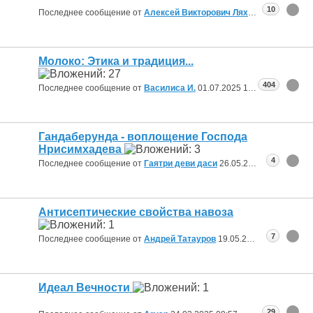
10
Последнее сообщение от
Алексей Викторович Ляхов
16.08.2025
0
Молоко: Этика и традиция...
404
Последнее сообщение от
Василиса И.
01.07.2025
19:19
Гандаберунда - воплощение Господа
Нрисимхадева
4
Последнее сообщение от
Гаятри деви даси
26.05.2025
10:53
Антисептические свойства навоза
7
Последнее сообщение от
Андрей Татауров
19.05.2025
18:04
Идеал Вечности
29