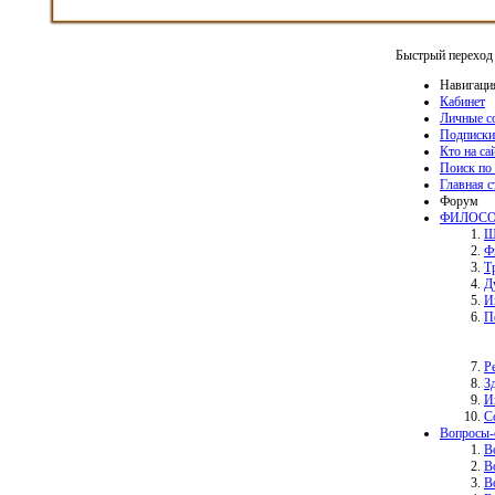
Быстрый переход
Навигаци
Кабинет
Личные с
Подписки
Кто на са
Поиск по
Главная 
Форум
ФИЛОСО
Ш
Ф
Т
Д
И
П
Р
З
И
С
Вопросы-
В
В
В