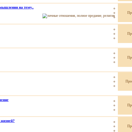
мышления на тему..
Пр
Пр
Пр
Про
ление
Пр
 жизней?
Пр