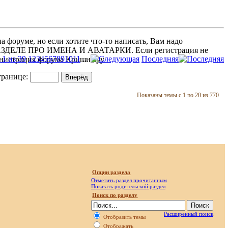
 форуме, но если хотите что-то написать, Вам надо
 В РАЗДЕЛЕ ПРО ИМЕНА И АВАТАРКИ. Если регистрация не
1 из 39
1
2
3
4
5
6
7
8
9
10
11
...
Последняя
министрация форума Кришна.ру
транице:
Показаны темы с 1 по 20 из 770
Опции раздела
Отметить раздел прочитанным
Показать родительский раздел
Поиск по разделу
Расширенный поиск
Отобразить темы
Отображать