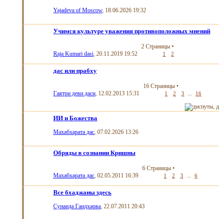
Yajadeva of Moscow
, 18.06.2026 19:32
Учимся культуре уважения противоположных мнений
2 Страницы
•
Raja Kumari dasi
, 20.11.2019 19:52
1
2
дас или прабху
16 Страницы
•
Гаятри деви даси
, 12.02.2013 15:31
...
1
2
3
16
ИИ и Божества
Махабхарата дас
, 07.02.2026 13:26
Обряды в сознании Кришны
6 Страницы
•
Махабхарата дас
, 02.05.2011 16:39
...
1
2
3
6
Все бхаджаны здесь
Сунанда Гандхарва
, 22.07.2011 20:43