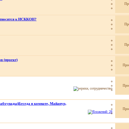
Пр
относятся к ИСККОН?
Пр
Пр
в (проект)
Про
Про
абхупады)Беседа в комнате, Майапур,
Про