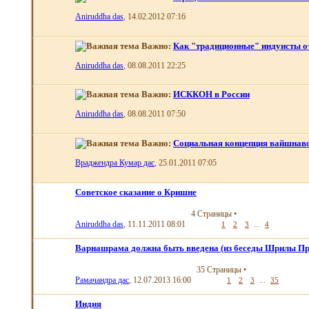
Aniruddha das
, 14.02.2012 07:16
Важно:
Как "традиционные" индуисты 
Aniruddha das
, 08.08.2011 22:25
Важно:
ИСККОН в России
Aniruddha das
, 08.08.2011 07:50
Важно:
Социальная концепция вайшнаво
Враджендра Кумар дас
, 25.01.2011 07:05
Советское сказание о Кришне
4 Страницы
•
Aniruddha das
, 11.11.2011 08:01
...
1
2
3
4
Варнашрама должна быть введена (из беседы Шрилы Пр
35 Страницы
•
Рамачандра дас
, 12.07.2013 16:00
...
1
2
3
35
Индия