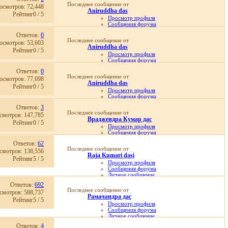
Записи в дневнике
Последнее сообщение от
осмотров: 72,448
Просмотр статей
Aniruddha das
16.02.2013,
08:23
Рейтинг0 / 5
Просмотр профиля
Сообщения форума
Личное сообщение
Ответов:
0
Записи в дневнике
Последнее сообщение от
осмотров: 53,603
Просмотр статей
Aniruddha das
14.02.2012,
07:16
Рейтинг0 / 5
Просмотр профиля
Сообщения форума
Личное сообщение
Ответов:
0
Записи в дневнике
Последнее сообщение от
осмотров: 77,698
Просмотр статей
Aniruddha das
08.08.2011,
22:25
Рейтинг0 / 5
Просмотр профиля
Сообщения форума
Личное сообщение
Ответов:
3
Записи в дневнике
Последнее сообщение от
смотров: 147,785
Просмотр статей
Враджендра Кумар дас
08.08.2011,
07:50
Рейтинг0 / 5
Просмотр профиля
Сообщения форума
Личное сообщение
Ответов:
62
Записи в дневнике
Последнее сообщение от
смотров: 138,556
Просмотр статей
Raja Kumari dasi
25.01.2011,
07:11
Рейтинг5 / 5
Просмотр профиля
Сообщения форума
Личное сообщение
Записи в дневнике
Ответов:
692
Домашняя страница
Последнее сообщение от
смотров: 588,737
Просмотр статей
Рамачандра дас
20.07.2026,
21:46
Рейтинг5 / 5
Просмотр профиля
Сообщения форума
Личное сообщение
Записи в дневнике
Ответов:
4