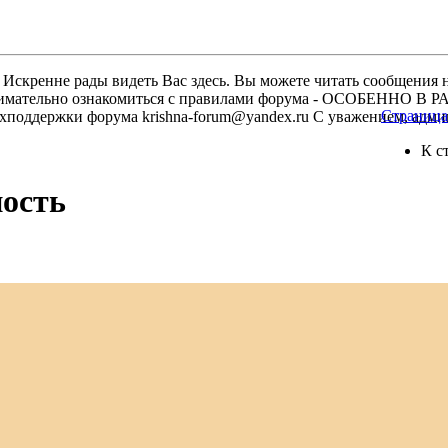
скренне рады видеть Вас здесь. Вы можете читать сообщения на
м внимательно ознакомиться с правилами форума - ОСОБЕННО
Страница 
техподдержки форума krishna-forum@yandex.ru С уважением, ад
К с
ность