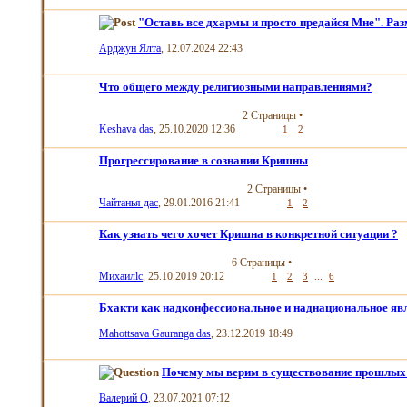
"Оставь все дхармы и просто предайся Мне". Раз
Арджун Ялта
, 12.07.2024 22:43
Что общего между религиозными направлениями?
2 Страницы
•
Keshava das
, 25.10.2020 12:36
1
2
Прогрессирование в сознании Кришны
2 Страницы
•
Чайтанья дас
, 29.01.2016 21:41
1
2
Как узнать чего хочет Кришна в конкретной ситуации ?
6 Страницы
•
Михаилlc
, 25.10.2019 20:12
...
1
2
3
6
Бхакти как надконфессиональное и наднациональное яв
Mahottsava Gauranga das
, 23.12.2019 18:49
Почему мы верим в существование прошлых
Валерий О
, 23.07.2021 07:12