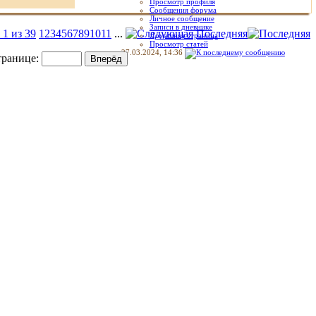
Просмотр профиля
18.04.2024,
12:52
Сообщения форума
Личное сообщение
Записи в дневнике
1 из 39
1
2
3
4
5
6
7
8
9
10
11
...
Последняя
Домашняя страница
Просмотр статей
27.03.2024,
14:36
транице: