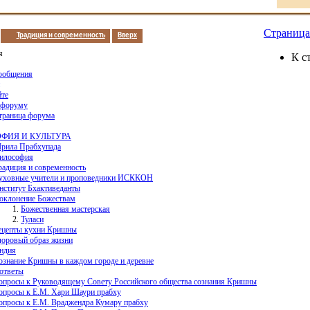
Страница 
Традиция и современность
Вверх
я
К с
ообщения
йте
 форуму
страница форума
ФИЯ И КУЛЬТУРА
рила Прабхупада
илософия
радиция и современность
уховные учители и проповедники ИСККОН
нститут Бхактиведанты
оклонение Божествам
Божественная мастерская
Туласи
ецепты кухни Кришны
доровый образ жизни
ндия
ознание Кришны в каждом городе и деревне
ответы
опросы к Руководящему Совету Российского общества сознания Кришны
опросы к Е.М. Хари Шаури прабху
опросы к Е.М. Враджендра Кумару прабху