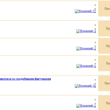
Про
Пр
Пр
Пр
ннатхи и со съедобными фигурками
Про
Пр