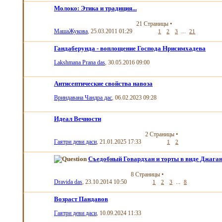
Молоко: Этика и традиция...
21 Страницы
•
МашаЖукова
, 25.03.2011 01:29
...
1
2
3
21
Гандаберунда - воплощение Господа Нрисимхадева
Lakshmana Prana das
, 30.05.2016 09:00
Антисептические свойства навоза
Вриндавана Чандра дас
, 06.02.2023 09:28
Идеал Вечности
2 Страницы
•
Гаятри деви даси
, 21.01.2025 17:33
1
2
Съедобный Говардхан и торты в виде Джага
8 Страницы
•
Dravida das
, 23.10.2014 10:50
...
1
2
3
8
Возраст Пандавов
Гаятри деви даси
, 10.09.2024 11:33