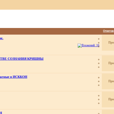
Ответов
е.
Про
ТВЕ СОЗНАНИЯ КРИШНЫ
Про
ргаемые в ИСККОН
Про
Про
ОН