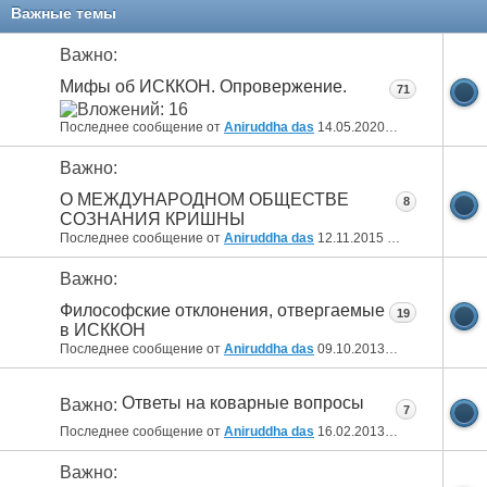
11
12
13
14
15
16
17
18
19
20
Важные темы
21
22
23
24
25
26
Важно:
Мифы об ИСККОН. Опровержение.
71
Последнее сообщение от
Aniruddha das
14.05.2020
14:15
Важно:
О МЕЖДУНАРОДНОМ ОБЩЕСТВЕ
8
СОЗНАНИЯ КРИШНЫ
Последнее сообщение от
Aniruddha das
12.11.2015
12:52
Важно:
Философские отклонения, отвергаемые
19
в ИСККОН
Последнее сообщение от
Aniruddha das
09.10.2013
18:15
Ответы на коварные вопросы
Важно:
7
Последнее сообщение от
Aniruddha das
16.02.2013
08:23
Важно: