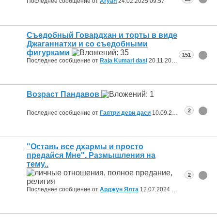
Последнее сообщение от
Aryan
24.02.2025
09:57
Съедобный Говардхан и торты в виде
Джаганнатхи и со съедобными
фигурками
151
Последнее сообщение от
Raja Kumari dasi
20.11.2024
12:32
Возраст Пандавов
2
Последнее сообщение от
Гаятри деви даси
10.09.2024
16:26
"Оставь все дхармы и просто
предайся Мне". Размышления на
тему..
2
Последнее сообщение от
Арджун Ялта
12.07.2024
23:09