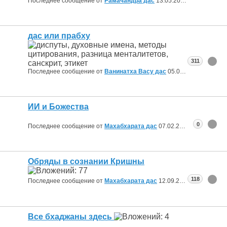
Последнее сообщение от
Рамачандра дас
13.05.2026
14:09
дас или прабху
311
Последнее сообщение от
Ванинатха Васу дас
05.03.2026
10:26
ИИ и Божества
0
Последнее сообщение от
Махабхарата дас
07.02.2026
13:26
Обряды в сознании Кришны
118
Последнее сообщение от
Махабхарата дас
12.09.2025
19:36
Все бхаджаны здесь