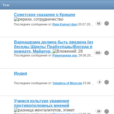
Тем
Советское сказание о Кришне
62
Последнее сообщение от
Raja Kumari dasi
20.07.2026
21:46
Варнашрама должна быть введена (из
беседы Шрилы Прабхупады)Беседа в
комнате, Майапур,
692
Последнее сообщение от
Рамачандра дас
29.06.2026
21:42
Индия
4
Последнее сообщение от
Yajadeva of Moscow
23.06.2026
17:02
Учимся культуре уважения
противоположных мнений
26