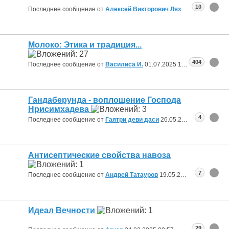
10
Последнее сообщение от
Алексей Викторович Ляхов
16.08.2025
0
Молоко: Этика и традиция...
404
Последнее сообщение от
Василиса И.
01.07.2025
19:19
Гандаберунда - воплощение Господа
Нрисимхадева
4
Последнее сообщение от
Гаятри деви даси
26.05.2025
10:53
Антисептические свойства навоза
7
Последнее сообщение от
Андрей Татауров
19.05.2025
18:04
Идеал Вечности
29