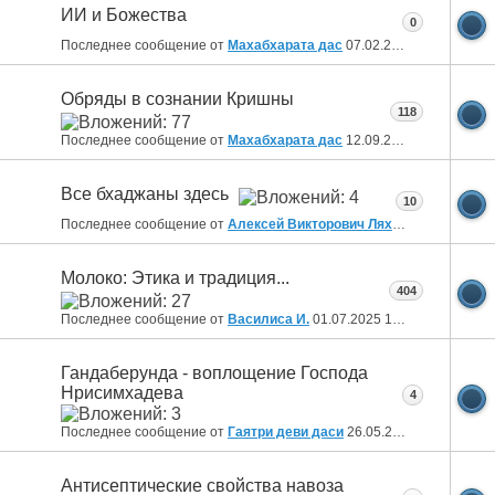
ИИ и Божества
0
Последнее сообщение от
Махабхарата дас
07.02.2026
13:26
Обряды в сознании Кришны
118
Последнее сообщение от
Махабхарата дас
12.09.2025
19:36
Все бхаджаны здесь
10
Последнее сообщение от
Алексей Викторович Ляхов
16.08.2025
0
Молоко: Этика и традиция...
404
Последнее сообщение от
Василиса И.
01.07.2025
19:19
Гандаберунда - воплощение Господа
Нрисимхадева
4
Последнее сообщение от
Гаятри деви даси
26.05.2025
10:53
Антисептические свойства навоза