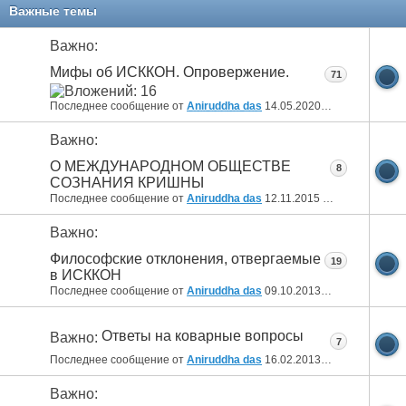
11
12
13
14
15
16
17
Важные темы
Важно:
Мифы об ИСККОН. Опровержение.
71
Последнее сообщение от
Aniruddha das
14.05.2020
14:15
Важно:
О МЕЖДУНАРОДНОМ ОБЩЕСТВЕ
8
СОЗНАНИЯ КРИШНЫ
Последнее сообщение от
Aniruddha das
12.11.2015
12:52
Важно:
Философские отклонения, отвергаемые
19
в ИСККОН
Последнее сообщение от
Aniruddha das
09.10.2013
18:15
Ответы на коварные вопросы
Важно:
7
Последнее сообщение от
Aniruddha das
16.02.2013
08:23
Важно: