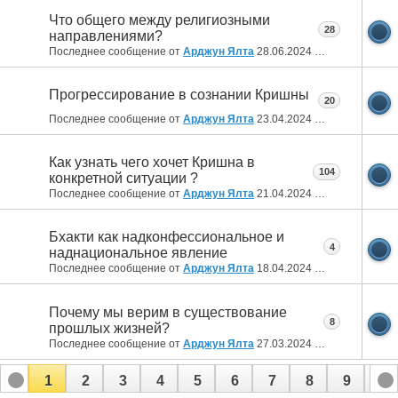
Что общего между религиозными
28
направлениями?
Последнее сообщение от
Арджун Ялта
28.06.2024
00:34
Прогрессирование в сознании Кришны
20
Последнее сообщение от
Арджун Ялта
23.04.2024
21:11
Как узнать чего хочет Кришна в
104
конкретной ситуации ?
Последнее сообщение от
Арджун Ялта
21.04.2024
11:55
Бхакти как надконфессиональное и
4
наднациональное явление
Последнее сообщение от
Арджун Ялта
18.04.2024
12:52
Почему мы верим в существование
8
прошлых жизней?
Последнее сообщение от
Арджун Ялта
27.03.2024
14:36
1
2
3
4
5
6
7
8
9
10