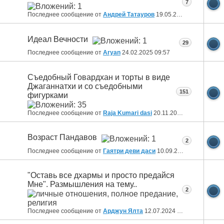
7
Последнее сообщение от
Андрей Татауров
19.05.2025
18:04
Идеал Вечности
29
Последнее сообщение от
Aryan
24.02.2025
09:57
Съедобный Говардхан и торты в виде
Джаганнатхи и со съедобными
151
фигурками
Последнее сообщение от
Raja Kumari dasi
20.11.2024
12:32
Возраст Пандавов
2
Последнее сообщение от
Гаятри деви даси
10.09.2024
16:26
"Оставь все дхармы и просто предайся
Мне". Размышления на тему..
2
Последнее сообщение от
Арджун Ялта
12.07.2024
23:09