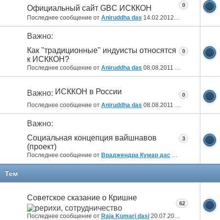
0
Официальный сайт GBC ИСККОН
Последнее сообщение от
Aniruddha das
14.02.2012
07:16
Важно:
Как "традиционные" индуисты относятся
0
к ИСККОН?
Последнее сообщение от
Aniruddha das
08.08.2011
22:25
ИСККОН в России
Важно:
0
Последнее сообщение от
Aniruddha das
08.08.2011
07:50
Важно:
Социальная концепция вайшнавов
3
(проект)
Последнее сообщение от
Враджендра Кумар дас
25.01.2011
07:11
Тем
Советское сказание о Кришне
62
Последнее сообщение от
Raja Kumari dasi
20.07.2026
21:46