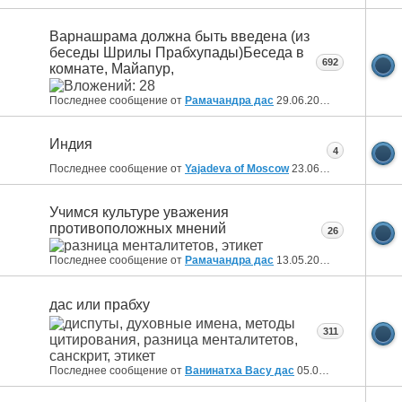
Варнашрама должна быть введена (из
беседы Шрилы Прабхупады)Беседа в
692
комнате, Майапур,
Последнее сообщение от
Рамачандра дас
29.06.2026
21:42
Индия
4
Последнее сообщение от
Yajadeva of Moscow
23.06.2026
17:02
Учимся культуре уважения
противоположных мнений
26
Последнее сообщение от
Рамачандра дас
13.05.2026
14:09
дас или прабху
311
Последнее сообщение от
Ванинатха Васу дас
05.03.2026
10:26