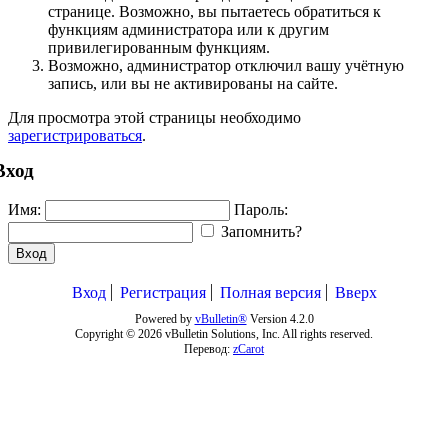
странице. Возможно, вы пытаетесь обратиться к
функциям администратора или к другим
привилегированным функциям.
Возможно, администратор отключил вашу учётную
запись, или вы не активированы на сайте.
Для просмотра этой страницы необходимо
зарегистрироваться
.
Вход
Имя:
Пароль:
Запомнить?
Вход
Вход
Регистрация
Полная версия
Вверх
Powered by
vBulletin®
Version 4.2.0
Copyright © 2026 vBulletin Solutions, Inc. All rights reserved.
Перевод:
zCarot