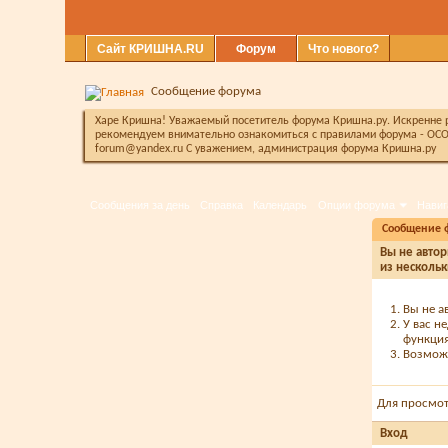
Сайт КРИШНА.RU
Форум
Что нового?
Сообщение форума
Харе Кришна! Уважаемый посетитель форума Кришна.ру. Искренне ра
рекомендуем внимательно ознакомиться с правилами форума - ОСО
forum@yandex.ru С уважением, администрация форума Кришна.ру
Сообщения за день
Справка
Календарь
Опции форума
Навиг
Сообщение 
Вы не автор
из нескольк
Вы не а
У вас н
функция
Возможн
Для просмо
Вход