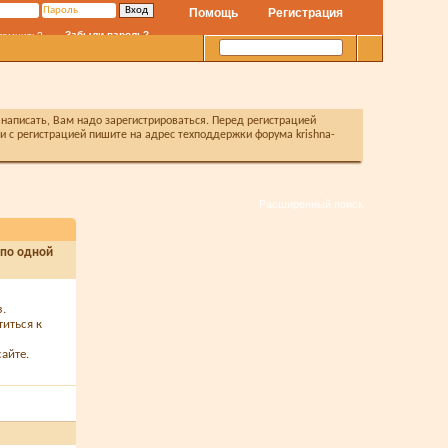
Помощь
Регистрация
Забыли пароль?
помнить?
написать, Вам надо зарегистрироваться. Перед регистрацией
с регистрацией пишите на адрес техподдержки форума krishna-
Расширенный поиск
 по одной
з.
титься к
айте.