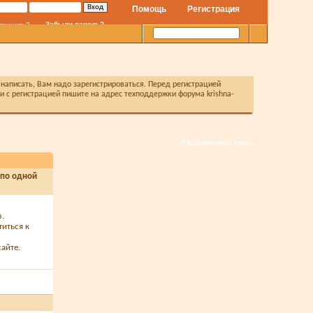
Помощь
Регистрация
Забыли пароль?
помнить?
написать, Вам надо зарегистрироваться. Перед регистрацией
с регистрацией пишите на адрес техподдержки форума krishna-
Расширенный поиск
 по одной
з.
титься к
айте.