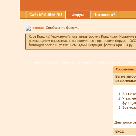
Сайт КРИШНА.RU
Форум
Что нового?
Сообщение форума
Харе Кришна! Уважаемый посетитель форума Кришна.ру. Искренне ра
рекомендуем внимательно ознакомиться с правилами форума - ОСО
forum@yandex.ru С уважением, администрация форума Кришна.ру
Сообщения за день
Справка
Календарь
Опции форума
Навиг
Сообщение 
Вы не автор
из нескольк
Вы не а
У вас н
функция
Возможн
Для просмо
Вход