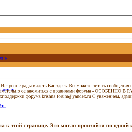
ень
скренне рады видеть Вас здесь. Вы можете читать сообщения на
рочитаны
м внимательно ознакомиться с правилами форума - ОСОБЕННО
техподдержки форума krishna-forum@yandex.ru С уважением, ад
йта
па к этой странице. Это могло произойти по одной