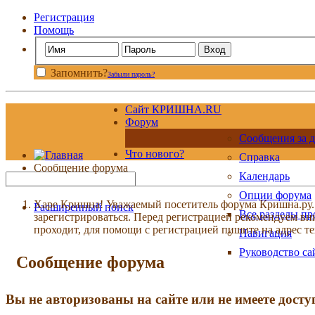
Регистрация
Помощь
Запомнить?
Забыли пароль?
Сайт КРИШНА.RU
Форум
Сообщения за д
Что нового?
Справка
Сообщение форума
Календарь
Опции форума
Харе Кришна! Уважаемый посетитель форума Кришна.ру. И
Расширенный поиск
Все разделы п
зарегистрироваться. Перед регистрацией рекомендуе
проходит, для помощи с регистрацией пишите на адрес 
Навигация
Руководство са
Сообщение форума
Вы не авторизованы на сайте или не имеете досту