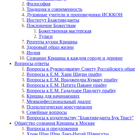
Философия
Традиция и современность
Духовные учители и проповедники ИСККОН
Институт Бхактиведанты
Поклонение Божествам
Божественная мастерская
Туласи
Рецепты кухни Кришны
Здоровый образ жизни
Индия
Сознание Кришны в каждом городе и деревне
Вопросы-ответы
Вопросы к Руководящему Совету Российского общ
Вопросы к Е.М. Хари Шаури прабху
Вопросы к Е.М. Враджендра Кумару прабху
Вопросы к Е.М. Патита Паване прабху
Вопросы к Е.М. Гададхаре Пандиту прабху
Кришна для начинающих
Межконфессиональный диалог
Психологические консультации
Семейные вопросы
Вопросы к издательству "Бхактиведанта Бук Траст"
Общество сознания Кришны в Москве
Вопросы и предложения
Храм Шри Шри Даял-Нитай Шачисуты