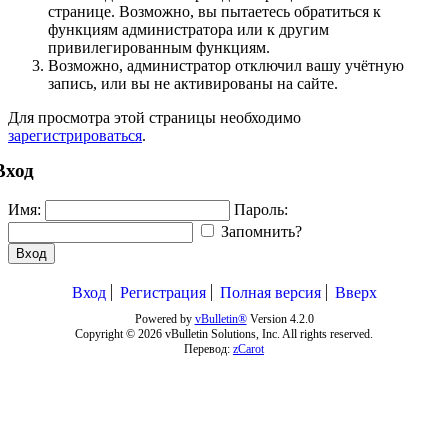
странице. Возможно, вы пытаетесь обратиться к
функциям администратора или к другим
привилегированным функциям.
Возможно, администратор отключил вашу учётную
запись, или вы не активированы на сайте.
Для просмотра этой страницы необходимо
зарегистрироваться
.
Вход
Имя:
Пароль:
Запомнить?
Вход
Вход
Регистрация
Полная версия
Вверх
Powered by
vBulletin®
Version 4.2.0
Copyright © 2026 vBulletin Solutions, Inc. All rights reserved.
Перевод:
zCarot