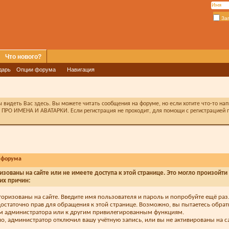
За
Что нового?
дарь
Опции форума
Навигация
видеть Вас здесь. Вы можете читать сообщения на форуме, но если хотите что-то на
ПРО ИМЕНА И АВАТАРКИ. Если регистрация не проходит, для помощи с регистрацией п
 форума
изованы на сайте или не имеете доступа к этой странице. Это могло произойти
их причин:
торизованы на сайте. Введите имя пользователя и пароль и попробуйте ещё раз
достаточно прав для обращения к этой странице. Возможно, вы пытаетесь обрат
м администратора или к другим привилегированным функциям.
, администратор отключил вашу учётную запись, или вы не активированы на са