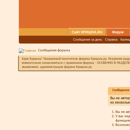
Сайт КРИШНА.RU
Форум
Сообщения за день
Справка
Кален
Сообщение форума
Харе Кришна! Уважаемый посетитель форума Кришна.ру. Искренне рады 
внимательно ознакомиться с правилами форума - ОСОБЕННО В РАЗДЕЛЕ 
уважением, администрация форума Кришна.ру
Сообщение
Вы не автор
из нескольк
Вы не ав
У вас не
функция
Возможно