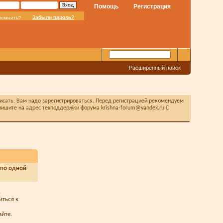
Помощь
Регистрация
Забыли пароль?
помнить?
Расширенный поиск
писать, Вам надо зарегистрироваться. Перед регистрацией рекомендуем
ишите на адрес техподдержки форума krishna-forum@yandex.ru С
 по одной
.
иться к
йте.