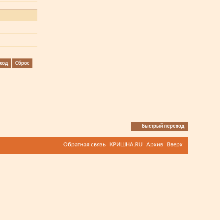
Быстрый переход
Обратная связь
КРИШНА.RU
Архив
Вверх