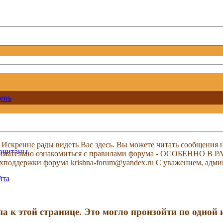
ень
скренне рады видеть Вас здесь. Вы можете читать сообщения на
рочитаны
м внимательно ознакомиться с правилами форума - ОСОБЕННО
техподдержки форума krishna-forum@yandex.ru С уважением, ад
йта
па к этой странице. Это могло произойти по одной