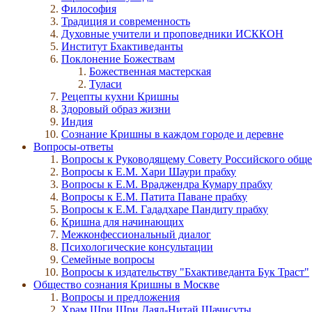
Философия
Традиция и современность
Духовные учители и проповедники ИСККОН
Институт Бхактиведанты
Поклонение Божествам
Божественная мастерская
Туласи
Рецепты кухни Кришны
Здоровый образ жизни
Индия
Сознание Кришны в каждом городе и деревне
Вопросы-ответы
Вопросы к Руководящему Совету Российского общ
Вопросы к Е.М. Хари Шаури прабху
Вопросы к Е.М. Враджендра Кумару прабху
Вопросы к Е.М. Патита Паване прабху
Вопросы к Е.М. Гададхаре Пандиту прабху
Кришна для начинающих
Межконфессиональный диалог
Психологические консультации
Семейные вопросы
Вопросы к издательству "Бхактиведанта Бук Траст"
Общество сознания Кришны в Москве
Вопросы и предложения
Храм Шри Шри Даял-Нитай Шачисуты