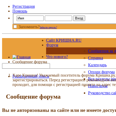
Регистрация
Помощь
Запомнить?
Забыли пароль?
Сайт КРИШНА.RU
Форум
Сообщения за д
Что нового?
Справка
Сообщение форума
Календарь
Опции форума
Харе Кришна! Уважаемый посетитель форума Кришна.ру. И
Расширенный поиск
Все разделы п
зарегистрироваться. Перед регистрацией рекомендуе
проходит, для помощи с регистрацией пишите на адрес 
Навигация
Руководство са
Сообщение форума
Вы не авторизованы на сайте или не имеете досту