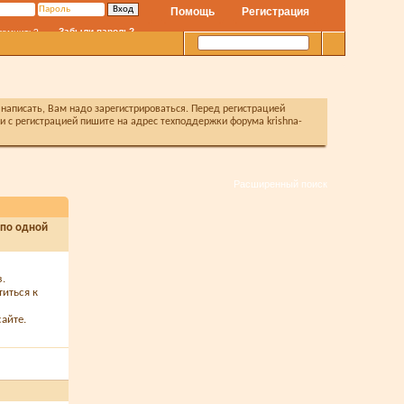
Помощь
Регистрация
Забыли пароль?
помнить?
написать, Вам надо зарегистрироваться. Перед регистрацией
с регистрацией пишите на адрес техподдержки форума krishna-
Расширенный поиск
 по одной
з.
титься к
айте.