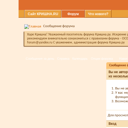
Сайт КРИШНА.RU
Форум
Что нового?
Сообщение форума
Харе Кришна! Уважаемый посетитель форума Кришна.ру. Искренне ра
рекомендуем внимательно ознакомиться с правилами форума - ОСО
forum@yandex.ru С уважением, администрация форума Кришна.ру
Сообщения за день
Справка
Календарь
Опции форума
Навиг
Сообщение 
Вы не автор
из нескольк
Вы не а
У вас н
функция
Возможн
Для просмо
Вход