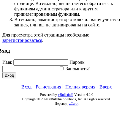
странице. Возможно, вы пытаетесь обратиться к
функциям администратора или к другим
привилегированным функциям.
Возможно, администратор отключил вашу учётную
запись, или вы не активированы на сайте.
Для просмотра этой страницы необходимо
зарегистрироваться
.
Вход
Имя:
Пароль:
Запомнить?
Вход
Вход
Регистрация
Полная версия
Вверх
Powered by
vBulletin®
Version 4.2.0
Copyright © 2026 vBulletin Solutions, Inc. All rights reserved.
Перевод:
zCarot