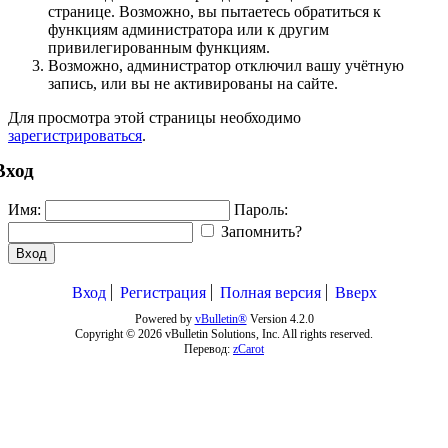
странице. Возможно, вы пытаетесь обратиться к
функциям администратора или к другим
привилегированным функциям.
Возможно, администратор отключил вашу учётную
запись, или вы не активированы на сайте.
Для просмотра этой страницы необходимо
зарегистрироваться
.
Вход
Имя:
Пароль:
Запомнить?
Вход
Вход
Регистрация
Полная версия
Вверх
Powered by
vBulletin®
Version 4.2.0
Copyright © 2026 vBulletin Solutions, Inc. All rights reserved.
Перевод:
zCarot