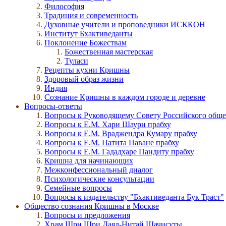
Философия
Традиция и современность
Духовные учители и проповедники ИСККОН
Институт Бхактиведанты
Поклонение Божествам
Божественная мастерская
Туласи
Рецепты кухни Кришны
Здоровый образ жизни
Индия
Сознание Кришны в каждом городе и деревне
Вопросы-ответы
Вопросы к Руководящему Совету Российского общ
Вопросы к Е.М. Хари Шаури прабху
Вопросы к Е.М. Враджендра Кумару прабху
Вопросы к Е.М. Патита Паване прабху
Вопросы к Е.М. Гададхаре Пандиту прабху
Кришна для начинающих
Межконфессиональный диалог
Психологические консультации
Семейные вопросы
Вопросы к издательству "Бхактиведанта Бук Траст"
Общество сознания Кришны в Москве
Вопросы и предложения
Храм Шри Шри Даял-Нитай Шачисуты