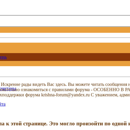
ень
скренне рады видеть Вас здесь. Вы можете читать сообщения на
рочитаны
м внимательно ознакомиться с правилами форума - ОСОБЕННО
техподдержки форума krishna-forum@yandex.ru С уважением, ад
йта
па к этой странице. Это могло произойти по одной