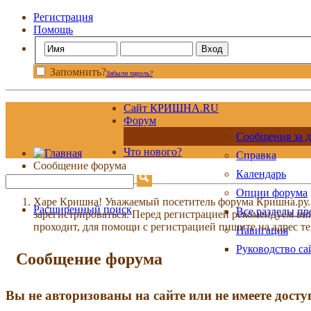
Регистрация
Помощь
Запомнить?
Забыли пароль?
Сайт КРИШНА.RU
Форум
Сообщения за д
Что нового?
Справка
Сообщение форума
Календарь
Опции форума
Харе Кришна! Уважаемый посетитель форума Кришна.ру. И
Расширенный поиск
Все разделы п
зарегистрироваться. Перед регистрацией рекомендуе
проходит, для помощи с регистрацией пишите на адрес 
Навигация
Руководство са
Сообщение форума
Вы не авторизованы на сайте или не имеете досту