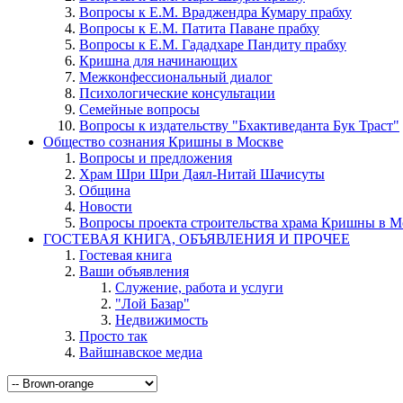
Вопросы к Е.М. Враджендра Кумару прабху
Вопросы к Е.М. Патита Паване прабху
Вопросы к Е.М. Гададхаре Пандиту прабху
Кришна для начинающих
Межконфессиональный диалог
Психологические консультации
Семейные вопросы
Вопросы к издательству "Бхактиведанта Бук Траст"
Общество сознания Кришны в Москве
Вопросы и предложения
Храм Шри Шри Даял-Нитай Шачисуты
Община
Новости
Вопросы проекта строительства храма Кришны в М
ГОСТЕВАЯ КНИГА, ОБЪЯВЛЕНИЯ И ПРОЧЕЕ
Гостевая книга
Ваши объявления
Служение, работа и услуги
"Лой Базар"
Недвижимость
Просто так
Вайшнавское медиа