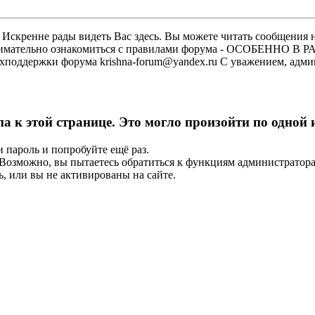
скренне рады видеть Вас здесь. Вы можете читать сообщения на
м внимательно ознакомиться с правилами форума - ОСОБЕННО
техподдержки форума krishna-forum@yandex.ru С уважением, ад
па к этой странице. Это могло произойти по одной
и пароль и попробуйте ещё раз.
е. Возможно, вы пытаетесь обратиться к функциям администрато
, или вы не активированы на сайте.