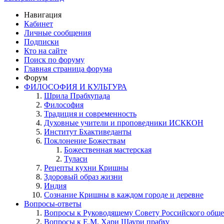
Навигация
Кабинет
Личные сообщения
Подписки
Кто на сайте
Поиск по форуму
Главная страница форума
Форум
ФИЛОСОФИЯ И КУЛЬТУРА
Шрила Прабхупада
Философия
Традиция и современность
Духовные учители и проповедники ИСККОН
Институт Бхактиведанты
Поклонение Божествам
Божественная мастерская
Туласи
Рецепты кухни Кришны
Здоровый образ жизни
Индия
Сознание Кришны в каждом городе и деревне
Вопросы-ответы
Вопросы к Руководящему Совету Российского общ
Вопросы к Е.М. Хари Шаури прабху