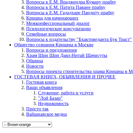
Вопросы к Е.М. Враджендра Кумару прабху
Вопросы к Е.М. Патита Паване прабху
Вопросы к Е.М. Гададхаре Пандиту прабху
Кришна для начинающих
Межконфессиональный диалог
Психологические консультации
Семейные вопросы
Вопросы к издательству "Бхактиведанта Бук Траст"
Общество сознания Кришны в Москве
Вопросы и предложения
Храм Шри Шри Даял-Нитай Шачисуты
Община
Новости
Вопросы проекта строительства храма Кришны в М
ГОСТЕВАЯ КНИГА, ОБЪЯВЛЕНИЯ И ПРОЧЕЕ
Гостевая книга
Ваши объявления
Служение, работа и услуги
"Лой Базар"
Недвижимость
Просто так
Вайшнавское медиа