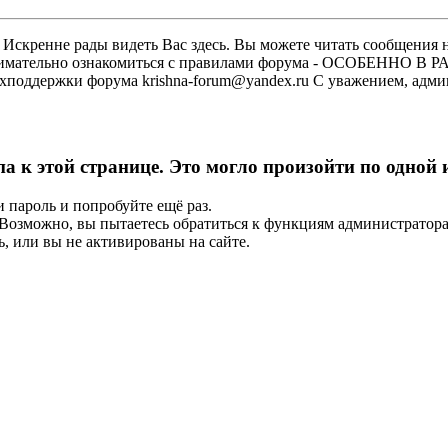
скренне рады видеть Вас здесь. Вы можете читать сообщения на
м внимательно ознакомиться с правилами форума - ОСОБЕННО
техподдержки форума krishna-forum@yandex.ru С уважением, ад
па к этой странице. Это могло произойти по одной
и пароль и попробуйте ещё раз.
е. Возможно, вы пытаетесь обратиться к функциям администрато
, или вы не активированы на сайте.