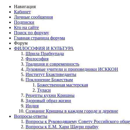
Навигация
Кабинет
Личные сообщения
Подписки
Кто на сайте
Поиск по форуму
Главная страница форума
Форум
ФИЛОСОФИЯ И КУЛЬТУРА
Шрила Прабхупада
Философия
Традиция и современность
Духовные учители и проповедники ИСККОН
Институт Бхактиведанты
Поклонение Божествам
Божественная мастерская
Туласи
Рецепты кухни Кришны
Здоровый образ жизни
Индия
Сознание Кришны в каждом городе и деревне
Вопросы-ответы
Вопросы к Руководящему Совету Российского общ
Вопросы к Е.М. Хари Шаури прабху