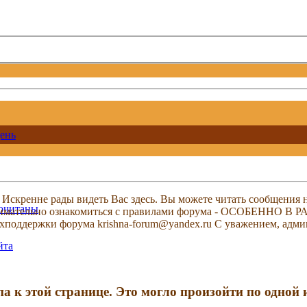
ень
скренне рады видеть Вас здесь. Вы можете читать сообщения на
рочитаны
м внимательно ознакомиться с правилами форума - ОСОБЕННО
техподдержки форума krishna-forum@yandex.ru С уважением, ад
йта
па к этой странице. Это могло произойти по одной