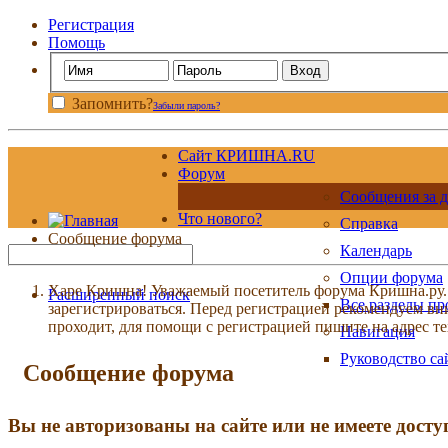
Регистрация
Помощь
Запомнить?
Забыли пароль?
Сайт КРИШНА.RU
Форум
Сообщения за д
Что нового?
Справка
Сообщение форума
Календарь
Опции форума
Харе Кришна! Уважаемый посетитель форума Кришна.ру. И
Расширенный поиск
Все разделы п
зарегистрироваться. Перед регистрацией рекомендуе
проходит, для помощи с регистрацией пишите на адрес 
Навигация
Руководство са
Сообщение форума
Вы не авторизованы на сайте или не имеете досту