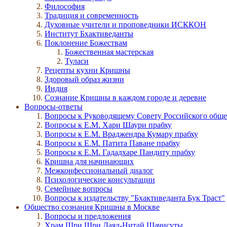
Философия
Традиция и современность
Духовные учители и проповедники ИСККОН
Институт Бхактиведанты
Поклонение Божествам
Божественная мастерская
Туласи
Рецепты кухни Кришны
Здоровый образ жизни
Индия
Сознание Кришны в каждом городе и деревне
Вопросы-ответы
Вопросы к Руководящему Совету Российского общ
Вопросы к Е.М. Хари Шаури прабху
Вопросы к Е.М. Враджендра Кумару прабху
Вопросы к Е.М. Патита Паване прабху
Вопросы к Е.М. Гададхаре Пандиту прабху
Кришна для начинающих
Межконфессиональный диалог
Психологические консультации
Семейные вопросы
Вопросы к издательству "Бхактиведанта Бук Траст"
Общество сознания Кришны в Москве
Вопросы и предложения
Храм Шри Шри Даял-Нитай Шачисуты