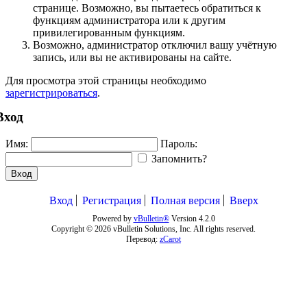
странице. Возможно, вы пытаетесь обратиться к
функциям администратора или к другим
привилегированным функциям.
Возможно, администратор отключил вашу учётную
запись, или вы не активированы на сайте.
Для просмотра этой страницы необходимо
зарегистрироваться
.
Вход
Имя:
Пароль:
Запомнить?
Вход
Вход
Регистрация
Полная версия
Вверх
Powered by
vBulletin®
Version 4.2.0
Copyright © 2026 vBulletin Solutions, Inc. All rights reserved.
Перевод:
zCarot