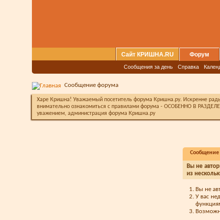
Сайт КРИШНА.RU
Форум
Сообщения за день
Справка
Кален
Сообщение форума
Харе Кришна! Уважаемый посетитель форума Кришна.ру. Искренне рады 
внимательно ознакомиться с правилами форума - ОСОБЕННО В РАЗДЕЛЕ 
уважением, администрация форума Кришна.ру
Сообщение
Вы не автор
из нескольк
Вы не ав
У вас не
функция
Возможно