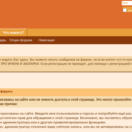
За
Что нового?
дарь
Опции форума
Навигация
видеть Вас здесь. Вы можете читать сообщения на форуме, но если хотите что-то на
ПРО ИМЕНА И АВАТАРКИ. Если регистрация не проходит, для помощи с регистрацией п
 форума
изованы на сайте или не имеете доступа к этой странице. Это могло произойти
их причин:
торизованы на сайте. Введите имя пользователя и пароль и попробуйте ещё раз
достаточно прав для обращения к этой странице. Возможно, вы пытаетесь обрат
м администратора или к другим привилегированным функциям.
, администратор отключил вашу учётную запись, или вы не активированы на са