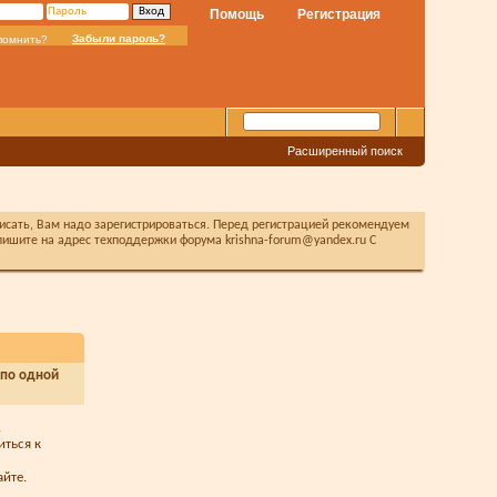
Помощь
Регистрация
Забыли пароль?
помнить?
Расширенный поиск
писать, Вам надо зарегистрироваться. Перед регистрацией рекомендуем
ишите на адрес техподдержки форума krishna-forum@yandex.ru С
 по одной
.
иться к
йте.