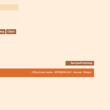
Быстрый переход
Обратная связь
КРИШНА.RU
Архив
Вверх