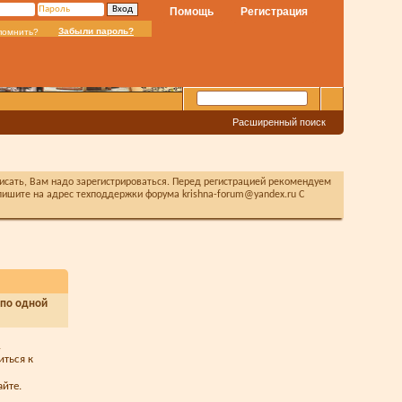
Помощь
Регистрация
Забыли пароль?
помнить?
Расширенный поиск
писать, Вам надо зарегистрироваться. Перед регистрацией рекомендуем
ишите на адрес техподдержки форума krishna-forum@yandex.ru С
 по одной
.
иться к
йте.