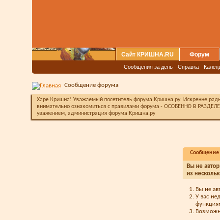
Сайт КРИШНА.RU
Форум
Сообщения за день
Справка
Кален
Сообщение форума
Харе Кришна! Уважаемый посетитель форума Кришна.ру. Искренне рады 
внимательно ознакомиться с правилами форума - ОСОБЕННО В РАЗДЕЛЕ 
уважением, администрация форума Кришна.ру
Сообщение
Вы не автор
из нескольк
Вы не ав
У вас не
функция
Возможно