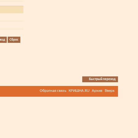
Быстрый переход
Обратная связь
КРИШНА.RU
Архив
Вверх