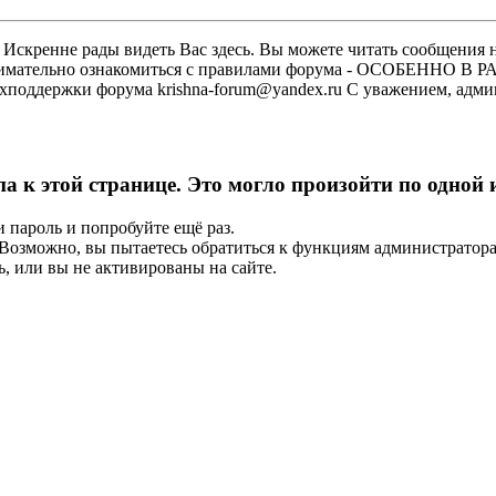
скренне рады видеть Вас здесь. Вы можете читать сообщения на
м внимательно ознакомиться с правилами форума - ОСОБЕННО
техподдержки форума krishna-forum@yandex.ru С уважением, ад
па к этой странице. Это могло произойти по одной
и пароль и попробуйте ещё раз.
е. Возможно, вы пытаетесь обратиться к функциям администрато
, или вы не активированы на сайте.