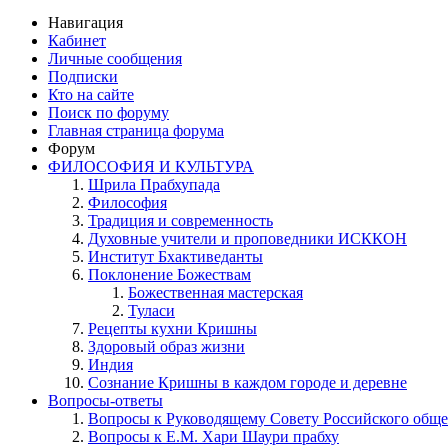
Навигация
Кабинет
Личные сообщения
Подписки
Кто на сайте
Поиск по форуму
Главная страница форума
Форум
ФИЛОСОФИЯ И КУЛЬТУРА
Шрила Прабхупада
Философия
Традиция и современность
Духовные учители и проповедники ИСККОН
Институт Бхактиведанты
Поклонение Божествам
Божественная мастерская
Туласи
Рецепты кухни Кришны
Здоровый образ жизни
Индия
Сознание Кришны в каждом городе и деревне
Вопросы-ответы
Вопросы к Руководящему Совету Российского общ
Вопросы к Е.М. Хари Шаури прабху