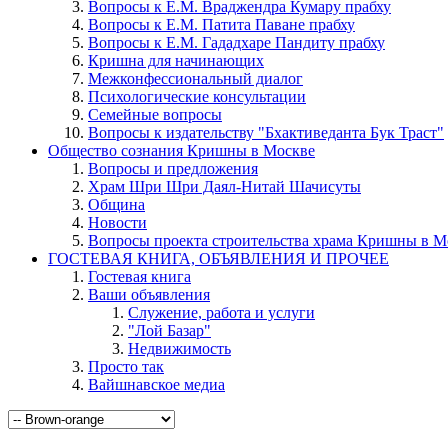
Вопросы к Е.М. Враджендра Кумару прабху
Вопросы к Е.М. Патита Паване прабху
Вопросы к Е.М. Гададхаре Пандиту прабху
Кришна для начинающих
Межконфессиональный диалог
Психологические консультации
Семейные вопросы
Вопросы к издательству "Бхактиведанта Бук Траст"
Общество сознания Кришны в Москве
Вопросы и предложения
Храм Шри Шри Даял-Нитай Шачисуты
Община
Новости
Вопросы проекта строительства храма Кришны в М
ГОСТЕВАЯ КНИГА, ОБЪЯВЛЕНИЯ И ПРОЧЕЕ
Гостевая книга
Ваши объявления
Служение, работа и услуги
"Лой Базар"
Недвижимость
Просто так
Вайшнавское медиа