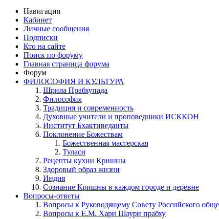
Навигация
Кабинет
Личные сообщения
Подписки
Кто на сайте
Поиск по форуму
Главная страница форума
Форум
ФИЛОСОФИЯ И КУЛЬТУРА
Шрила Прабхупада
Философия
Традиция и современность
Духовные учители и проповедники ИСККОН
Институт Бхактиведанты
Поклонение Божествам
Божественная мастерская
Туласи
Рецепты кухни Кришны
Здоровый образ жизни
Индия
Сознание Кришны в каждом городе и деревне
Вопросы-ответы
Вопросы к Руководящему Совету Российского общ
Вопросы к Е.М. Хари Шаури прабху