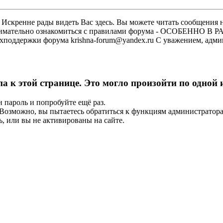
скренне рады видеть Вас здесь. Вы можете читать сообщения на
м внимательно ознакомиться с правилами форума - ОСОБЕННО
техподдержки форума krishna-forum@yandex.ru С уважением, ад
па к этой странице. Это могло произойти по одной
и пароль и попробуйте ещё раз.
е. Возможно, вы пытаетесь обратиться к функциям администрато
, или вы не активированы на сайте.