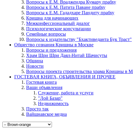
Вопросы к Е.М. Враджендра Кумару прабху
Вопросы к Е.М. Патита Паване прабху
Вопросы к Е.М. Гададхаре Пандиту прабху
Кришна для начинающих
Межконфессиональный диалог
Психологические консультации
Семейные вопросы
Вопросы к издательству "Бхактиведанта Бук Траст"
Общество сознания Кришны в Москве
Вопросы и предложения
Храм Шри Шри Даял-Нитай Шачисуты
Община
Новости
Вопросы проекта строительства храма Кришны в М
ГОСТЕВАЯ КНИГА, ОБЪЯВЛЕНИЯ И ПРОЧЕЕ
Гостевая книга
Ваши объявления
Служение, работа и услуги
"Лой Базар"
Недвижимость
Просто так
Вайшнавское медиа