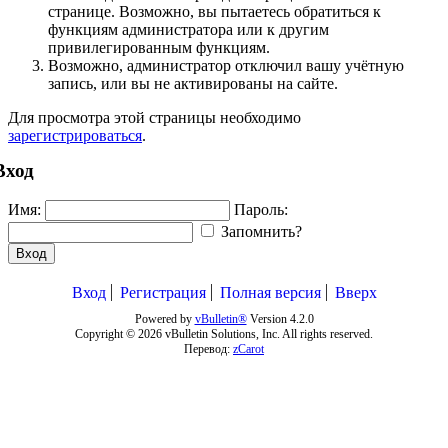
странице. Возможно, вы пытаетесь обратиться к
функциям администратора или к другим
привилегированным функциям.
Возможно, администратор отключил вашу учётную
запись, или вы не активированы на сайте.
Для просмотра этой страницы необходимо
зарегистрироваться
.
Вход
Имя:
Пароль:
Запомнить?
Вход
Вход
Регистрация
Полная версия
Вверх
Powered by
vBulletin®
Version 4.2.0
Copyright © 2026 vBulletin Solutions, Inc. All rights reserved.
Перевод:
zCarot