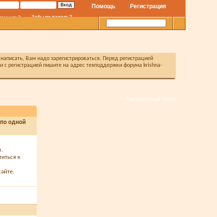
Помощь
Регистрация
Забыли пароль?
помнить?
написать, Вам надо зарегистрироваться. Перед регистрацией
с регистрацией пишите на адрес техподдержки форума krishna-
Расширенный поиск
 по одной
з.
титься к
айте.