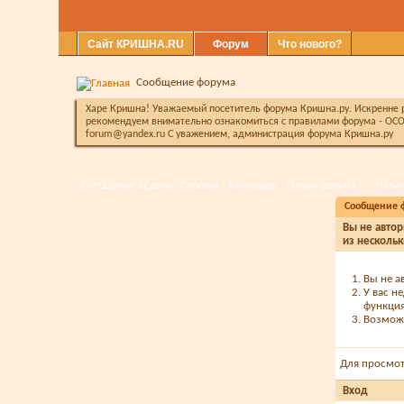
Сайт КРИШНА.RU
Форум
Что нового?
Сообщение форума
Харе Кришна! Уважаемый посетитель форума Кришна.ру. Искренне ра
рекомендуем внимательно ознакомиться с правилами форума - ОСО
forum@yandex.ru С уважением, администрация форума Кришна.ру
Сообщения за день
Справка
Календарь
Опции форума
Навиг
Сообщение 
Вы не автор
из нескольк
Вы не а
У вас н
функция
Возможн
Для просмо
Вход