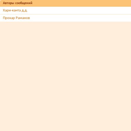
Авторы сообщений
Хари-канта д.д.
Прохар Раманов