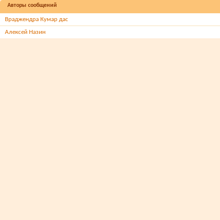
Авторы сообщений
Враджендра Кумар дас
Алексей Назин