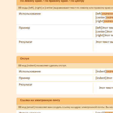
По левому краю / По правому краю / По центру
BB коды [left], [right] и [center] выравнивают текст по левому или правому краю 
Использование
[left]
значен
[center]
знач
[right]
значе
Пример
[left]Этот т
[center]Этот
[right]Этот 
Результат
Этот текст 
Отступ
BB код [indent] позволяет сделать отступ.
Использование
[indent]
знач
Пример
[indent]Этот
Результат
Этот текс
Ссылка на электронную почту
BB код [email] позволяет вам создать ссылку на адрес электронной почты. Вы м