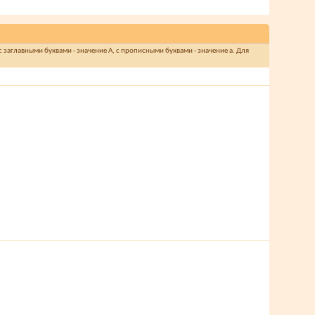
 заглавными буквами - значение A, с прописными буквами - значение а. Для