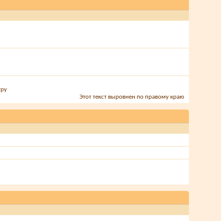
тру
Этот текст выровнен по правому краю