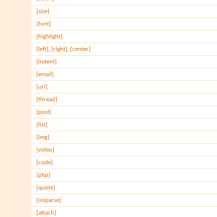
[size]
[font]
[highlight]
[left]
,
[right]
,
[center]
[indent]
[email]
[url]
[thread]
[post]
[list]
[img]
[video]
[code]
[php]
[quote]
[noparse]
[attach]