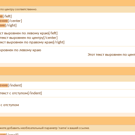
и по центру соответственно.
ие
[/left]
ение
[/center]
ние
[/right]
екст выровнен по левому краю[/left]
 текст выровнен по центру[/center]
текст выровнен по правому краю[/right]
выровнен по левому краю
Этот текст выровнен по цен
ение
[/indent]
 текст с отступом[/indent]
т с отступом
ожете добавить необязательный параметр 'name' к вашей ссылке.