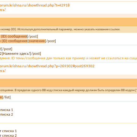
forum.krishna.ru/showthread.php?t=42918
есь!
го номер (ID). Используя дополнительный параметр, можно указать название ссылки.
 (ID) сообщения
[/post]
 (ID) сообщения
]
значение
[/post]
2[/post]
2]Нажмите здесь![/post]
ение: ID темы/сообщения дан только как пример и может не ссылаться на су
forum.krishna.ru/showthread.php?p=269302#post269302
есь!
и опциями. В пределах одного BB код списка каждый маркер должен быть определен BB кодом [*
ие
[/list]
списка 1
списка 2
т списка 1
т списка 2