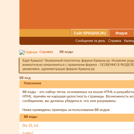
Сайт КРИШНА.RU
Форум
Сообщения за день
Справка
Кален
Справка
BB коды
Харе Кришна! Уважаемый посетитель форума Кришна.ру. Искренне рады 
внимательно ознакомиться с правилами форума - ОСОБЕННО В РАЗДЕЛЕ 
уважением, администрация форума Кришна.ру
BB код
Пояснение
BB коды - это набор тегов, основанных на языке HTML и разрабо
HTML, причём не нарушая целостность страницы. Возможность ис
сообщениях, вы должны убедиться, что они разрешены.
Ниже приведены примеры использования BB кодов.
BB коды
[b]
,
[i]
,
[u]
[color]