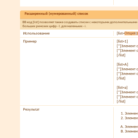
Расширенный (нумерованный) список
BB код [list] позволяет также создавать списки с некоторыми дополнительными
больших римских цифр - I, для маленьких - i.
Использование
[list=
Опция
]
Пример
[list=1]
[*]Элемент 
[*]Элемент 
[/list]
[list=A]
[*]Элемент 
[*]Элемент 
[/list]
[list=a]
[*]Элемент 
[*]Элемент 
[/list]
Результат
Элемен
Элемен
Элемен
Элемен