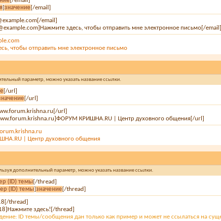
ение
[/email]
я
]
значение
[/email]
e@example.com[/email]
e@example.com]Нажмите здесь, чтобы отправить мне электронное письмо[/email
ple.com
сь, чтобы отправить мне электронное письмо
нительный параметр, можно указать название ссылки.
ие
[/url]
значение
[/url]
www.forum.krishna.ru[/url]
/www.forum.krishna.ru]ФОРУМ КРИШНА.RU | Центр духовного общения[/url]
orum.krishna.ru
НА.RU | Центр духовного общения
спользуя дополнительный параметр, можно указать название ссылки.
р (ID) темы
[/thread]
ер (ID) темы
]
значение
[/thread]
18[/thread]
18]Нажмите здесь![/thread]
ение: ID темы/сообщения дан только как пример и может не ссылаться на су