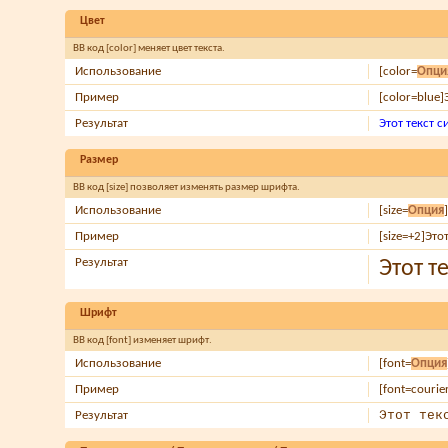
Цвет
BB код [color] меняет цвет текста.
Использование
[color=
Опци
Пример
[color=blue]
Результат
Этот текст 
Размер
BB код [size] позволяет изменять размер шрифта.
Использование
[size=
Опция
Пример
[size=+2]Это
Результат
Этот т
Шрифт
BB код [font] изменяет шрифт.
Использование
[font=
Опция
Пример
[font=courie
Этот тек
Результат