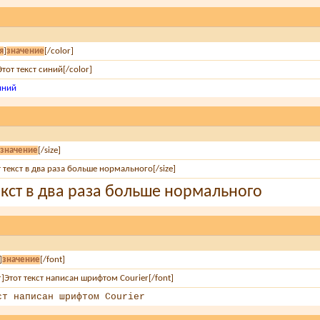
я
]
значение
[/color]
Этот текст синий[/color]
синий
]
значение
[/size]
т текст в два раза больше нормального[/size]
екст в два раза больше нормального
]
значение
[/font]
r]Этот текст написан шрифтом Courier[/font]
ст написан шрифтом Courier