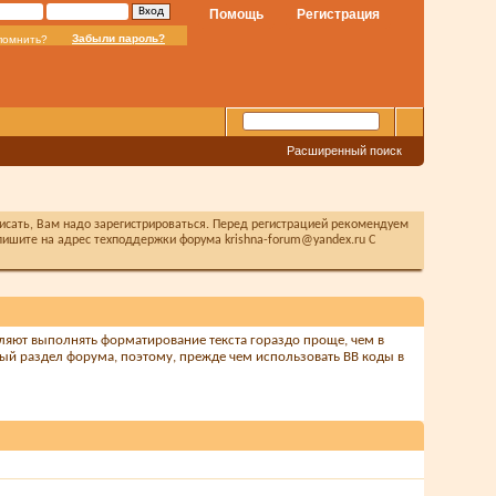
Помощь
Регистрация
Забыли пароль?
помнить?
Расширенный поиск
писать, Вам надо зарегистрироваться. Перед регистрацией рекомендуем
ишите на адрес техподдержки форума krishna-forum@yandex.ru С
оляют выполнять форматирование текста гораздо проще, чем в
ый раздел форума, поэтому, прежде чем использовать BB коды в