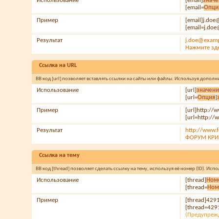
Использование
[email]
знач
[email=
Опци
Пример
[email]j.do
[email=j.do
Результат
j.doe@exam
Нажмите зде
Ссылка на URL
BB код [url] позволяет вставлять ссылки на сайты или файлы. Используя допол
Использование
[url]
значен
[url=
Опция
]
Пример
[url]http://
[url=http:/
Результат
http://www.f
ФОРУМ КРИШ
Ссылка на тему
BB код [thread] позволяет сделать ссылку на тему, используя её номер (ID). И
Использование
[thread]
Номе
[thread=
Ном
Пример
[thread]429
[thread=429
(Предупрежд