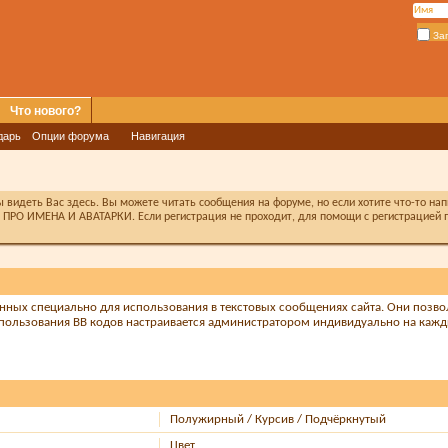
За
Что нового?
дарь
Опции форума
Навигация
видеть Вас здесь. Вы можете читать сообщения на форуме, но если хотите что-то на
ПРО ИМЕНА И АВАТАРКИ. Если регистрация не проходит, для помощи с регистрацией п
танных специально для использования в текстовых сообщениях сайта. Они позв
пользования BB кодов настраивается администратором индивидуально на кажд
Полужирный / Курсив / Подчёркнутый
Цвет