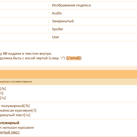
Изображение подписи
Audio
Зачеркнутый
Spoiler
User
у BB кодами и текстом внутри.
олжна быть с косой чертой (слеш: '/') (
[/email]
)
ркнутым соответственно.
[/b]
/i]
[/u]
ст полужирный[/b]
т написан курсивом[/i]
ёркнутый текст[/u]
 полужирный
 написан курсивом
нутый текст