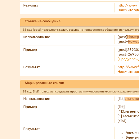
Результат
http://www.
Нажмите зд
Ссылка на сообщение
BB код [post] позволяет сделать ссылку на конкретное сообщение, используя е
Использование
[post]
Номер
[post=
Номер
Пример
[post]26930
[post=26930
(Предупрежд
Результат
http://www.
Нажмите зд
Маркированные списки
BB код [list] позволяет создавать простые и нумерованные списки с различным
Использование
[list]
значен
Пример
[list]
[*]Элемент 
[*]Элемент 
[/list]
Результат
Элемен
Элемен