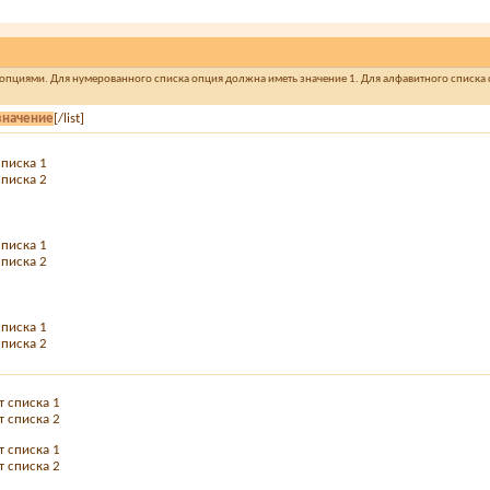
 опциями. Для нумерованного списка опция должна иметь значение 1. Для алфавитного списка с
значение
[/list]
списка 1
списка 2
списка 1
списка 2
списка 1
списка 2
т списка 1
т списка 2
т списка 1
т списка 2