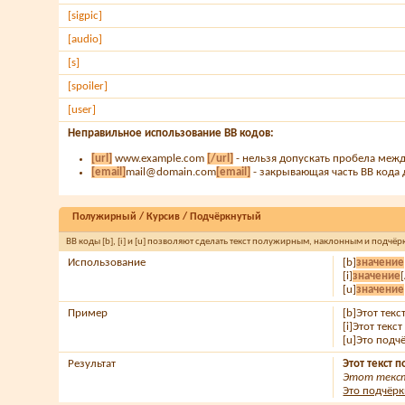
[sigpic]
[audio]
[s]
[spoiler]
[user]
Неправильное использование BB кодов:
[url]
www.example.com
[/url]
- нельзя допускать пробела межд
[email]
mail@domain.com
[email]
- закрывающая часть BB кода д
Полужирный / Курсив / Подчёркнутый
BB коды [b], [i] и [u] позволяют сделать текст полужирным, наклонным и подчё
Использование
[b]
значение
[i]
значение
[
[u]
значение
Пример
[b]Этот тек
[i]Этот текс
[u]Это подч
Результат
Этот текст
Этот текст
Это подчёрк