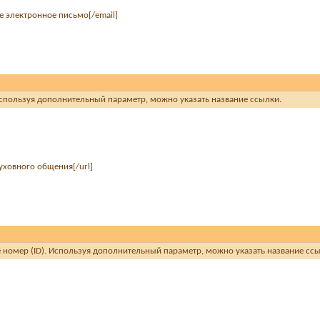
е электронное письмо[/email]
 Используя дополнительный параметр, можно указать название ссылки.
уховного общения[/url]
её номер (ID). Используя дополнительный параметр, можно указать название сс