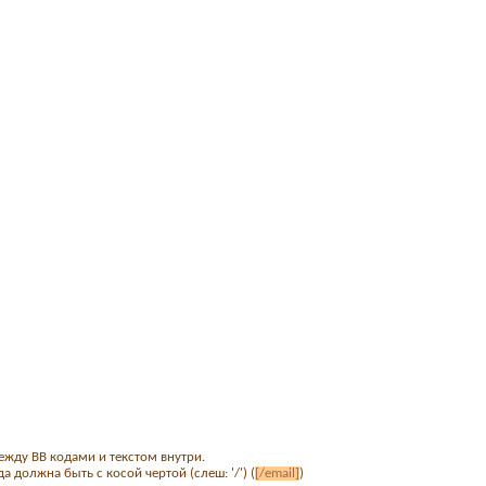
ежду BB кодами и текстом внутри.
 должна быть с косой чертой (слеш: '/') (
[/email]
)