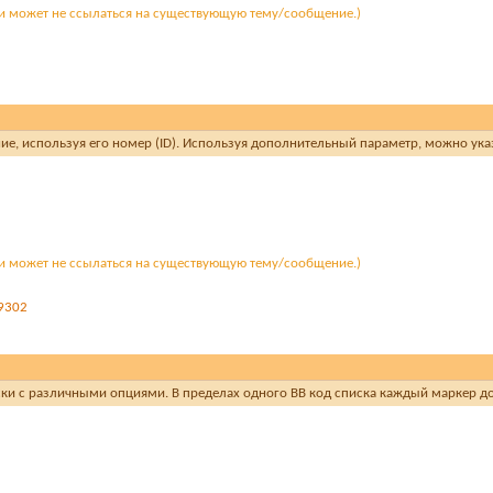
и может не ссылаться на существующую тему/сообщение.)
ние, используя его номер (ID). Используя дополнительный параметр, можно ука
и может не ссылаться на существующую тему/сообщение.)
69302
иски с различными опциями. В пределах одного BB код списка каждый маркер д