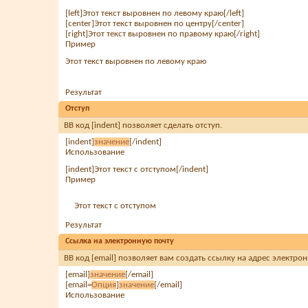
[left]Этот текст выровнен по левому краю[/left]
[center]Этот текст выровнен по центру[/center]
[right]Этот текст выровнен по правому краю[/right]
Пример
Этот текст выровнен по левому краю
Результат
Отступ
BB код [indent] позволяет сделать отступ.
[indent]
значение
[/indent]
Использование
[indent]Этот текст с отступом[/indent]
Пример
Этот текст с отступом
Результат
Ссылка на электронную почту
BB код [email] позволяет вам создать ссылку на адрес электр
[email]
значение
[/email]
[email=
Опция
]
значение
[/email]
Использование