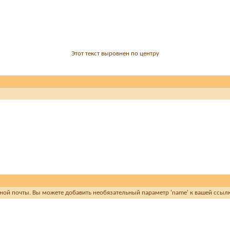
Этот текст выровнен по центру
онной почты. Вы можете добавить необязательный параметр 'name' к вашей ссылк