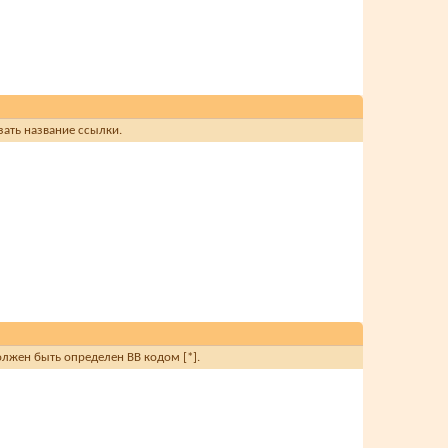
зать название ссылки.
олжен быть определен BB кодом [*].