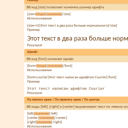
Размер
BB код [size] позволяет изменять размер шрифта.
[size=
Опция
]
значение
[/size]
Использование
[size=+2]Этот текст в два раза больше нормального[/size]
Пример
Этот текст в два раза больше нор
Результат
Шрифт
BB код [font] изменяет шрифт.
[font=
Опция
]
значение
[/font]
Использование
[font=courier]Этот текст написан шрифтом Courier[/font]
Пример
Этот текст написан шрифтом Courier
Результат
По левому краю / По правому краю / По центру
BB коды [left], [right] и [center] выравнивают текст по левому
[left]
значение
[/left]
[center]
значение
[/center]
[right]
значение
[/right]
Использование