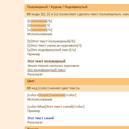
Полужирный / Курсив / Подчёркнутый
BB коды [b], [i] и [u] позволяют сделать текст полужирным, н
[b]
значение
[/b]
[i]
значение
[/i]
[u]
значение
[/u]
Использование
[b]Этот текст полужирный[/b]
[i]Этот текст написан курсивом[/i]
[u]Это подчёркнутый текст[/u]
Пример
Этот текст полужирный
Этот текст написан курсивом
Это подчёркнутый текст
Результат
Цвет
BB код [color] меняет цвет текста.
[color=
Опция
]
значение
[/color]
Использование
[color=blue]Этот текст синий[/color]
Пример
Этот текст синий
Результат