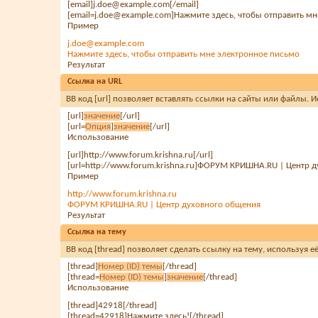
[email]j.doe@example.com[/email]
[email=j.doe@example.com]Нажмите здесь, чтобы отправить мн
Пример
j.doe@example.com
Нажмите здесь, чтобы отправить мне электронное письмо
Результат
Ссылка на URL
BB код [url] позволяет вставлять ссылки на сайты или файлы.
[url]
значение
[/url]
[url=
Опция
]
значение
[/url]
Использование
[url]http://www.forum.krishna.ru[/url]
[url=http://www.forum.krishna.ru]ФОРУМ КРИШНА.RU | Центр д
Пример
http://www.forum.krishna.ru
ФОРУМ КРИШНА.RU | Центр духовного общения
Результат
Ссылка на тему
BB код [thread] позволяет сделать ссылку на тему, используя 
[thread]
Номер (ID) темы
[/thread]
[thread=
Номер (ID) темы
]
значение
[/thread]
Использование
[thread]42918[/thread]
[thread=42918]Нажмите здесь![/thread]