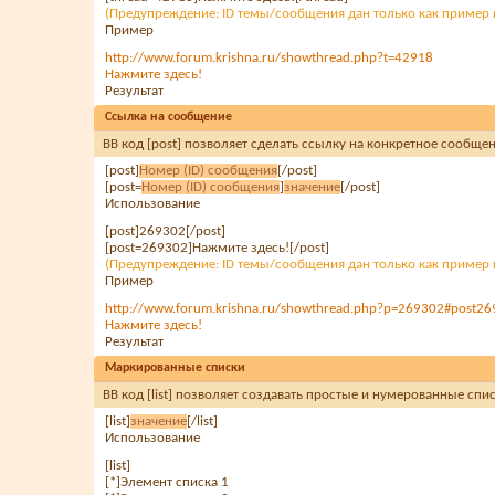
(Предупреждение: ID темы/сообщения дан только как пример 
Пример
http://www.forum.krishna.ru/showthread.php?t=42918
Нажмите здесь!
Результат
Ссылка на сообщение
BB код [post] позволяет сделать ссылку на конкретное сообще
[post]
Номер (ID) сообщения
[/post]
[post=
Номер (ID) сообщения
]
значение
[/post]
Использование
[post]269302[/post]
[post=269302]Нажмите здесь![/post]
(Предупреждение: ID темы/сообщения дан только как пример 
Пример
http://www.forum.krishna.ru/showthread.php?p=269302#post2
Нажмите здесь!
Результат
Маркированные списки
BB код [list] позволяет создавать простые и нумерованные сп
[list]
значение
[/list]
Использование
[list]
[*]Элемент списка 1