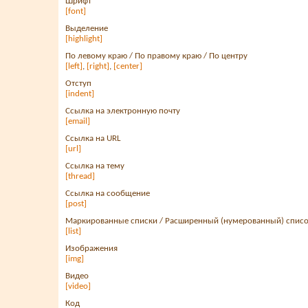
Шрифт
[font]
Выделение
[highlight]
По левому краю / По правому краю / По центру
[left]
,
[right]
,
[center]
Отступ
[indent]
Ссылка на электронную почту
[email]
Ссылка на URL
[url]
Ссылка на тему
[thread]
Ссылка на сообщение
[post]
Маркированные списки / Расширенный (нумерованный) спис
[list]
Изображения
[img]
Видео
[video]
Код