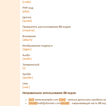
[code]
PHP код
[php]
Цитата
[quote]
Прекратить распознавание BB кодов
[noparse]
Вложение
[attach]
Изображение подписи
[sigpic]
Audio
[audio]
Зачеркнутый
[s]
Spoiler
[spoiler]
User
[user]
Неправильное использование BB кодов:
[url]
www.example.com
[/url]
- нельзя допускать пробела м
[email]
mail@domain.com
[email]
- закрывающая часть BB кода