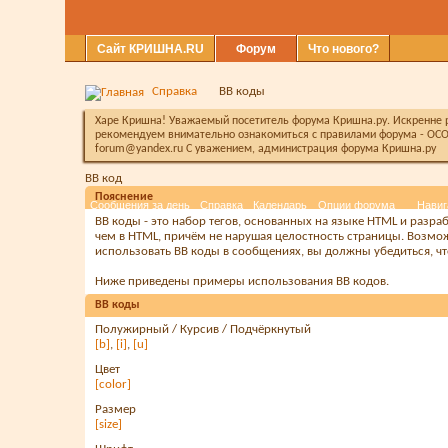
Сайт КРИШНА.RU
Форум
Что нового?
Справка
BB коды
Харе Кришна! Уважаемый посетитель форума Кришна.ру. Искренне ра
рекомендуем внимательно ознакомиться с правилами форума - ОСО
forum@yandex.ru С уважением, администрация форума Кришна.ру
BB код
Пояснение
Сообщения за день
Справка
Календарь
Опции форума
Навиг
BB коды - это набор тегов, основанных на языке HTML и разр
чем в HTML, причём не нарушая целостность страницы. Возмо
использовать BB коды в сообщениях, вы должны убедиться, ч
Ниже приведены примеры использования BB кодов.
BB коды
Полужирный / Курсив / Подчёркнутый
[b]
,
[i]
,
[u]
Цвет
[color]
Размер
[size]