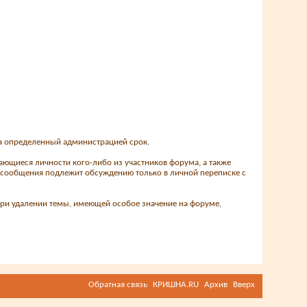
на определенный администрацией срок.
ающиеся личности кого-либо из участников форума, а также
о сообщения подлежит обсуждению только в личной переписке с
ри удалении темы, имеющей особое значение на форуме,
Обратная связь
КРИШНА.RU
Архив
Вверх