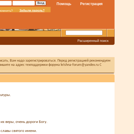
Помощь
Регистрация
Забыли пароль?
помнить?
Расширенный поиск
писать, Вам надо зарегистрироваться. Перед регистрацией рекомендуем
ишите на адрес техподдержки форума krishna-forum@yandex.ru С
ьтуры.
их веры, очень дороги Богу.
славы святого имени.