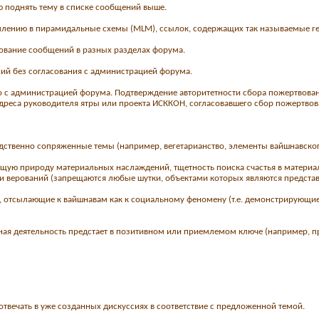
 поднять тему в списке сообщений выше.
уплению в пирамидальные схемы (MLM), ссылок, содержащих так называемые ref
рование сообщений в разных разделах форума.
ний без согласования с администрацией форума.
о с администрацией форума. Подтверждение авторитетности сбора пожертвова
реса руководителя ятры или проекта ИСККОН, согласовавшего сбор пожертвов
дственно сопряженные темы (например, вегетарианство, элементы вайшнавского 
щую природу материальных наслаждений, тщетность поиска счастья в материаль
 верований (запрещаются любые шутки, объектами которых являются представ
, отсылающие к вайшнавам как к социальному феномену (т.е. демонстрирующие 
ная деятельность предстает в позитивном или приемлемом ключе (например, про
отвечать в уже созданных дискуссиях в соответствие с предложенной темой.