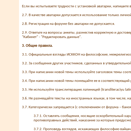
Если вы испытываете трудности с установкой аватарки, напишите
2.7. В качестве аватарки допускается использование только личн
2.8. Регистрация на форуме без аватарки не допускается.
2.9. Ответьте на вопросы анкеты, разместив корректную и досто
"Кабинет" - "Редактировать данные".
3. Общие правила.
3.1. Официальные взгляды ИСККОН на философские, межрелигиоз
3.2. За сообщения других участников, сделанных в утвердительно
3.3. При написании новой темы используйте заголовок темы соот
3.4. При написании новой темы помещайте ее в соответствующий ра
3.5. Не используйте транслитерацию латиницей (transliteraciyu l
3.6. Не размещайте тексты на иностранных языках, в том числе, н
3.7. Категорически запрещается (с отключением от форума – бано
3.7.1. Оставлять сообщения, носящие оскорбительный хар
противоправных действий, наказание за которые предусм
3.7.2. Проповедь взглядов, искажающих философию вайшна