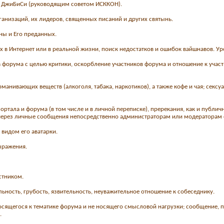
м ДжиБиСи (руководящим советом ИСККОН).
анизаций, их лидеров, священных писаний и других святынь.
ны и Его преданных.
ах в Интернет или в реальной жизни, поиск недостатков и ошибок вайшнавов. 
 форума с целью критики, оскорбление участников форума и отношение к участ
манивающих веществ (алкоголя, табака, наркотиков), а также кофе и чая; секс
ортала и форума (в том числе и в личной переписке), пререкания, как и публ
 через личные сообщения непосредственно администраторам или модераторам
 видом его аватарки.
ыражения.
стником.
льность, грубость, язвительность, неуважительное отношение к собеседнику.
относящегося к тематике форума и не носящего смысловой нагрузки; сообщение
.