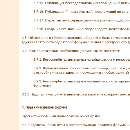
3.7.15. Публикация бессодержательных сообщений с целью
3.7.16. Публикация: "писем счастья", предложений по вст
3.7.17. Открытие тем с одинаковыми названиями и дубли
3.7.18. Создание объявлений о сборе средств, пожертвова
3.8. Объявление о сборе пожертвований должно быть согласован
администраторов/модераторов форума с личного электронного ад
3.9. В юмористических сообщениях допустимыми являются:
3.9.1. Безоскорбительные шутки на вайшнавские и непосре
3.9.2. Шутки на философские темы (например, про преходя
с оскорблениями в адрес или осуждением любых религий и
3.9.3. Безоскорбительные шутки невайшнавского авторства
феномену).
3.10. Недопустимы шутки и иные высказывания, в которых грехов
4. Права участников форума.
Зарегистрированный пользователь имеет право:
4.1. Создавать новые темы в соответствующих разделах форума и 