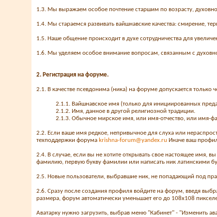
1.3. Мы выражаем особое почтение старшим по возрасту, духовн
1.4. Мы стараемся развивать вайшнавские качества: смирение, тер
1.5. Наше общение происходит в духе сотрудничества для увеличе
1.6. Мы уделяем особое внимание вопросам, связанным с духовн
2. Регистрация на форуме.
2.1. В качестве псевдонима (ника) на форуме допускается только 
2.1.1. Вайшнавское имя (только для инициированных преда
2.1.2. Имя, данное в другой религиозной традиции.
2.1.3. Обычное мирское имя, или имя-отчество, или имя-ф
2.2. Если ваше имя редкое, непривычное для слуха или нераспрос
техподдержки форума
krishna-forum@yandex.ru
Иначе ваш профил
2.4. В случае, если вы не хотите открывать свое настоящее имя, 
фамилию, первую букву фамилии или написать ник латинскими б
2.5. Новые пользователи, выбравшие ник, не попадающий под прав
2.6. Сразу после создания профиля войдите на форум, введя выб
размера, форум автоматически уменьшает его до 108х108 пикселе
Аватарку нужно загрузить, выбрав меню "Кабинет" - "Изменить ава