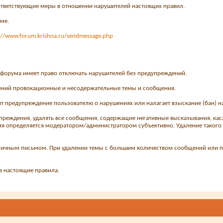
ответствующие меры в отношении нарушителей настоящих правил.
ме.
://www.forum.krishna.ru/sendmessage.php
я форума имеет право отключать нарушителей без предупреждений.
дений провокационные и несодержательные темы и сообщения.
т предупреждение пользователю о нарушениях или налагает взыскание (бан) 
преждения, удалять все сообщения, содержащие негативные высказывания, кас
ания определяется модератором/администратором субъективно. Удаление таког
 личным письмом. При удалении темы с большим количеством сообщений или п
в настоящие правила.