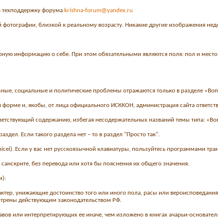
 в техподдержку форума
krishna-forum@yandex.ru
ой фотографии, близкой к реальному возрасту. Никакие другие изображения не
верную информацию о себе. При этом обязательными являются поля: пол и место
ные, социальные и политические проблемы отражаются только в разделе «Воп
й форме и, якобы, от лица официального ИСККОН, администрация сайта ответств
ветствующий содержанию, избегая несодержательных названий темы типа: «Воп
здел. Если такого раздела нет – то в раздел "Просто так".
atinicei). Если у вас нет русскоязычной клавиатуры, пользуйтесь программами т
а санскрите, без перевода или хотя бы пояснения их общего значения.
м):
актер, унижающие достоинство того или иного пола, расы или вероисповедан
отрены действующим законодательством РФ.
вов или интерпретирующих ее иначе, чем изложено в книгах ачарьи-основате