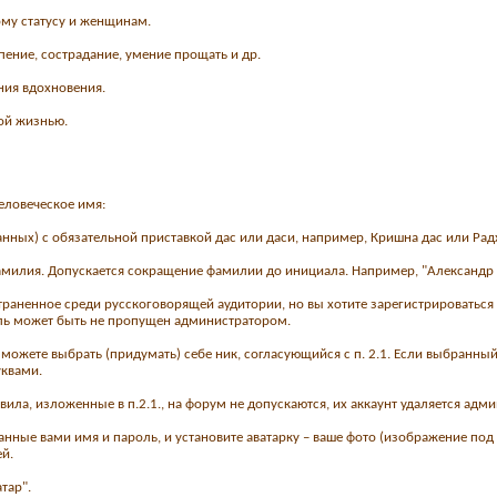
ому статусу и женщинам.
пение, сострадание, умение прощать и др.
ния вдохновения.
ой жизнью.
человеческое имя:
нных) с обязательной приставкой дас или даси, например, Кришна дас или Рад
амилия. Допускается сокращение фамилии до инициала. Например, "Александр И.
траненное среди русскоговорящей аудитории, но вы хотите зарегистрироваться
ь может быть не пропущен администратором.
вы можете выбрать (придумать) себе ник, согласующийся с п. 2.1. Если выбранны
уквами.
ила, изложенные в п.2.1., на форум не допускаются, их аккаунт удаляется адм
ранные вами имя и пароль, и установите аватарку – ваше фото (изображение 
й.
тар".