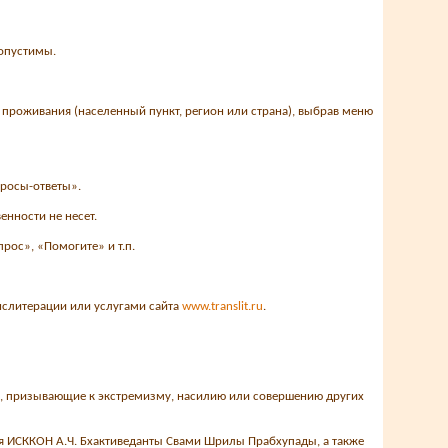
допустимы.
 проживания (населенный пункт, регион или страна), выбрав меню
росы-ответы».
енности не несет.
рос», «Помогите» и т.п.
ранслитерации или услугами сайта
www.translit.ru
.
ия, призывающие к экстремизму, насилию или совершению других
ля ИСККОН А.Ч. Бхактиведанты Свами Шрилы Прабхупады, а также