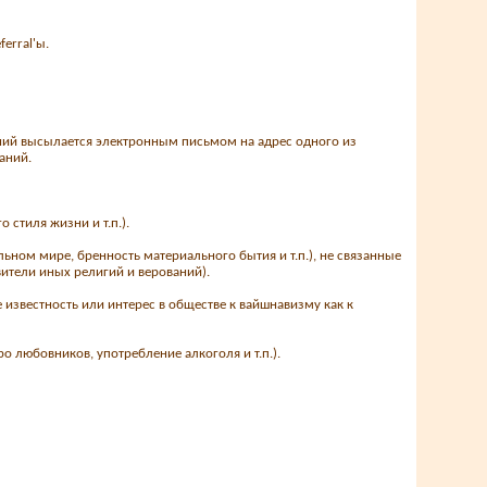
erral'ы.
ний высылается электронным письмом на адрес одного из
аний.
стиля жизни и т.п.).
ном мире, бренность материального бытия и т.п.), не связанные
ители иных религий и верований).
известность или интерес в обществе к вайшнавизму как к
 любовников, употребление алкоголя и т.п.).