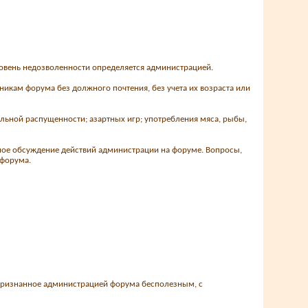
Уровень недозволенности определяется администрацией.
никам форума без должного почтения, без учета их возраста или
уальной распущенности; азартных игр; употребления мяса, рыбы,
ичное обсуждение действий администрации на форуме. Вопросы,
 форума.
, признанное администрацией форума бесполезным, с