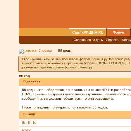
Сайт КРИШНА.RU
Форум
Сообщения за день
Справка
Кален
Справка
BB коды
Харе Кришна! Уважаемый посетитель форума Кришна.ру. Искренне рады 
внимательно ознакомиться с правилами форума - ОСОБЕННО В РАЗДЕЛЕ 
уважением, администрация форума Кришна.ру
BB код
Пояснение
BB коды - это набор тегов, основанных на языке HTML и разрабо
HTML, причём не нарушая целостность страницы. Возможность ис
сообщениях, вы должны убедиться, что они разрешены.
Ниже приведены примеры использования BB кодов.
BB коды
[b]
,
[i]
,
[u]
[color]