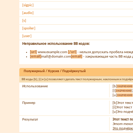
[sigpic]
[audio]
[s]
[spoiler]
[user]
Неправильное использование BB кодов:
[url]
www.example.com
[/url]
- нельзя допускать пробела межд
[email]
mail@domain.com
[email]
- закрывающая часть BB кода д
Полужирный / Курсив / Подчёркнутый
BB коды [b], [i] и [u] позволяют сделать текст полужирным, наклонным и подчё
Использование
[b]
значение
[i]
значение
[
[u]
значение
Пример
[b]Этот тек
[i]Этот текс
[u]Это подч
Результат
Этот текст
Этот текст
Это подчёрк