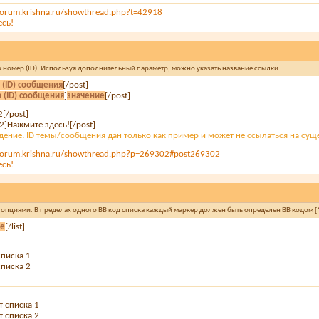
forum.krishna.ru/showthread.php?t=42918
есь!
го номер (ID). Используя дополнительный параметр, можно указать название ссылки.
 (ID) сообщения
[/post]
 (ID) сообщения
]
значение
[/post]
2[/post]
2]Нажмите здесь![/post]
ение: ID темы/сообщения дан только как пример и может не ссылаться на су
forum.krishna.ru/showthread.php?p=269302#post269302
есь!
и опциями. В пределах одного BB код списка каждый маркер должен быть определен BB кодом [*
ие
[/list]
списка 1
списка 2
т списка 1
т списка 2