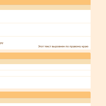
тру
Этот текст выровнен по правому краю