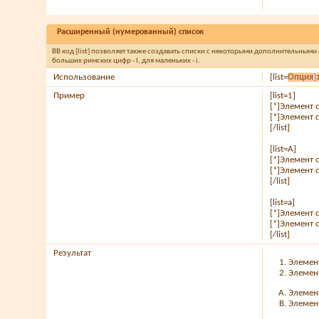
Расширенный (нумерованный) список
BB код [list] позволяет также создавать списки с некоторыми дополнительными
больших римских цифр - I, для маленьких - i.
Использование
[list=
Опция
]
Пример
[list=1]
[*]Элемент 
[*]Элемент 
[/list]
[list=A]
[*]Элемент 
[*]Элемент 
[/list]
[list=a]
[*]Элемент 
[*]Элемент 
[/list]
Результат
Элемен
Элемен
Элемен
Элемен