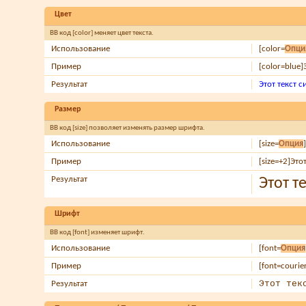
Цвет
BB код [color] меняет цвет текста.
Использование
[color=
Опци
Пример
[color=blue]
Результат
Этот текст 
Размер
BB код [size] позволяет изменять размер шрифта.
Использование
[size=
Опция
Пример
[size=+2]Это
Результат
Этот т
Шрифт
BB код [font] изменяет шрифт.
Использование
[font=
Опция
Пример
[font=courie
Этот тек
Результат