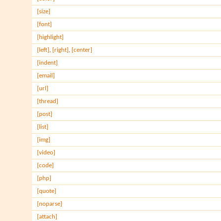
[size]
[font]
[highlight]
[left]
,
[right]
,
[center]
[indent]
[email]
[url]
[thread]
[post]
[list]
[img]
[video]
[code]
[php]
[quote]
[noparse]
[attach]