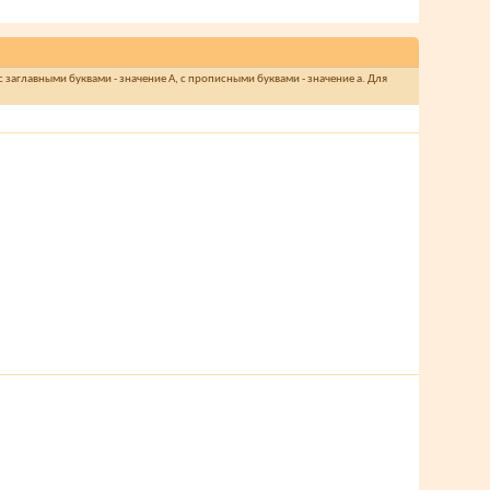
 заглавными буквами - значение A, с прописными буквами - значение а. Для