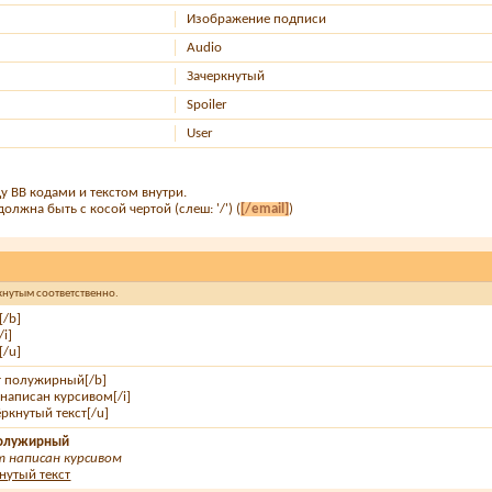
Изображение подписи
Audio
Зачеркнутый
Spoiler
User
у BB кодами и текстом внутри.
олжна быть с косой чертой (слеш: '/') (
[/email]
)
ркнутым соответственно.
[/b]
/i]
[/u]
ст полужирный[/b]
т написан курсивом[/i]
ёркнутый текст[/u]
 полужирный
 написан курсивом
нутый текст