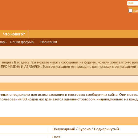
За
Что нового?
дарь
Опции форума
Навигация
видеть Вас здесь. Вы можете читать сообщения на форуме, но если хотите что-то на
ПРО ИМЕНА И АВАТАРКИ. Если регистрация не проходит, для помощи с регистрацией п
танных специально для использования в текстовых сообщениях сайта. Они позв
пользования BB кодов настраивается администратором индивидуально на кажд
Полужирный / Курсив / Подчёркнутый
Цвет