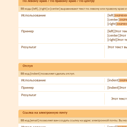
По левому краю / По правому краю / По центру
BB коды [left], [right] и [center] выравнивают текст по левому или правому краю 
Использование
[left]
значен
[center]
знач
[right]
значе
Пример
[left]Этот т
[center]Этот
[right]Этот 
Результат
Этот текст 
Отступ
BB код [indent] позволяет сделать отступ.
Использование
[indent]
знач
Пример
[indent]Этот
Результат
Этот текс
Ссылка на электронную почту
BB код [email] позволяет вам создать ссылку на адрес электронной почты. Вы м