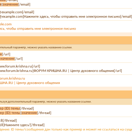
ение
[/email]
я
]
значение
[/email]
e@example.com[/email]
e@example.com]Нажмите здесь, чтобы отправить мне электронное письмо[/email
ple.com
сь, чтобы отправить мне электронное письмо
нительный параметр, можно указать название ссылки.
ие
[/url]
значение
[/url]
www.forum.krishna.ru[/url]
/www.forum.krishna.ru]ФОРУМ КРИШНА.RU | Центр духовного общения[/url]
orum.krishna.ru
НА.RU | Центр духовного общения
спользуя дополнительный параметр, можно указать название ссылки.
р (ID) темы
[/thread]
ер (ID) темы
]
значение
[/thread]
18[/thread]
18]Нажмите здесь![/thread]
ение: ID темы/сообщения дан только как пример и может не ссылаться на су