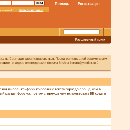
Помощь
Регистрация
Забыли пароль?
помнить?
Расширенный поиск
писать, Вам надо зарегистрироваться. Перед регистрацией рекомендуем
ишите на адрес техподдержки форума krishna-forum@yandex.ru С
оляют выполнять форматирование текста гораздо проще, чем в
ый раздел форума, поэтому, прежде чем использовать BB коды в