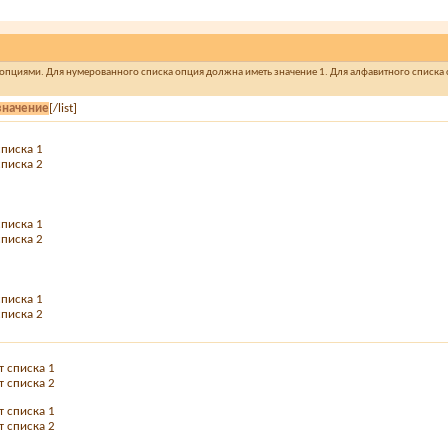
 опциями. Для нумерованного списка опция должна иметь значение 1. Для алфавитного списка с
значение
[/list]
списка 1
списка 2
списка 1
списка 2
списка 1
списка 2
т списка 1
т списка 2
т списка 1
т списка 2