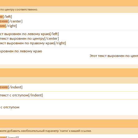
и по центру соответственно.
ие
[/left]
ение
[/center]
ние
[/right]
екст выровнен по левому краю[/left]
 текст выровнен по центру[/center]
текст выровнен по правому краю[/right]
выровнен по левому краю
Этот текст выровнен по цен
ение
[/indent]
 текст с отступом[/indent]
т с отступом
ожете добавить необязательный параметр 'name' к вашей ссылке.