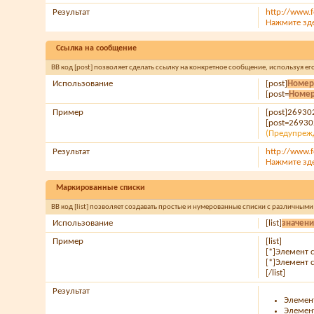
Результат
http://www.
Нажмите зд
Ссылка на сообщение
BB код [post] позволяет сделать ссылку на конкретное сообщение, используя е
Использование
[post]
Номер
[post=
Номер
Пример
[post]26930
[post=26930
(Предупрежд
Результат
http://www.
Нажмите зд
Маркированные списки
BB код [list] позволяет создавать простые и нумерованные списки с различным
Использование
[list]
значен
Пример
[list]
[*]Элемент 
[*]Элемент 
[/list]
Результат
Элемен
Элемен