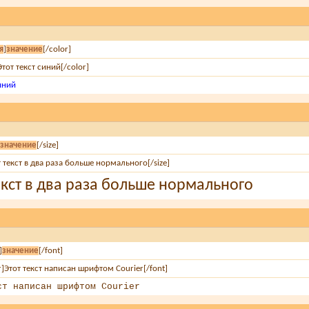
я
]
значение
[/color]
Этот текст синий[/color]
синий
]
значение
[/size]
т текст в два раза больше нормального[/size]
екст в два раза больше нормального
]
значение
[/font]
r]Этот текст написан шрифтом Courier[/font]
ст написан шрифтом Courier