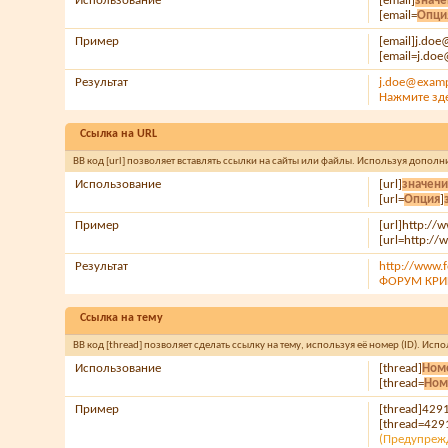
Использование
[email]
знач
[email=
Опци
Пример
[email]j.do
[email=j.do
Результат
j.doe@exam
Нажмите зде
Ссылка на URL
BB код [url] позволяет вставлять ссылки на сайты или файлы. Используя допол
Использование
[url]
значен
[url=
Опция
]
Пример
[url]http://
[url=http:/
Результат
http://www.f
ФОРУМ КРИШ
Ссылка на тему
BB код [thread] позволяет сделать ссылку на тему, используя её номер (ID). И
Использование
[thread]
Номе
[thread=
Ном
Пример
[thread]429
[thread=429
(Предупрежд