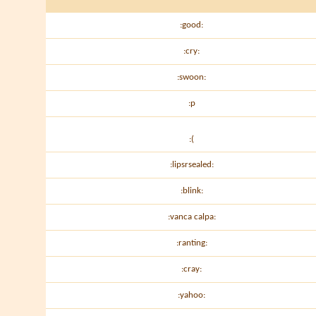
:good:
:cry:
:swoon:
:p
:(
:lipsrsealed:
:blink:
:vanca calpa:
:ranting:
:cray:
:yahoo: