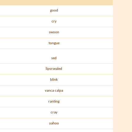
good
cry
swoon
tongue
sed
lipsrsealed
blink
vanca calpa
ranting
cray
yahoo