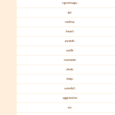
:rgunimagu:
:go:
:vedma:
:heart:
:pyatak:
:yazik:
:namaste:
:shok:
:help:
:umnik2:
:aggressive:
:yu: