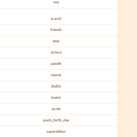
nea
scare2
friends
stop
victory
pandit
neznai
diablo
buket
acute
pooh_birth_day
superstition