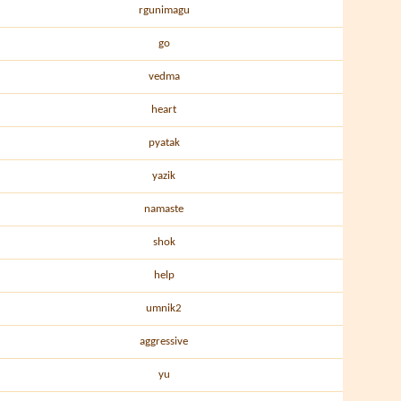
rgunimagu
go
vedma
heart
pyatak
yazik
namaste
shok
help
umnik2
aggressive
yu