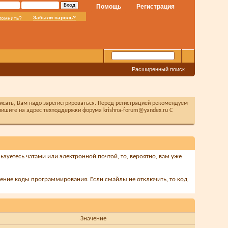
Помощь
Регистрация
Забыли пароль?
помнить?
Расширенный поиск
писать, Вам надо зарегистрироваться. Перед регистрацией рекомендуем
ишите на адрес техподдержки форума krishna-forum@yandex.ru С
ьзуетесь чатами или электронной почтой, то, вероятно, вам уже
щение коды программирования. Если смайлы не отключить, то код
Значение