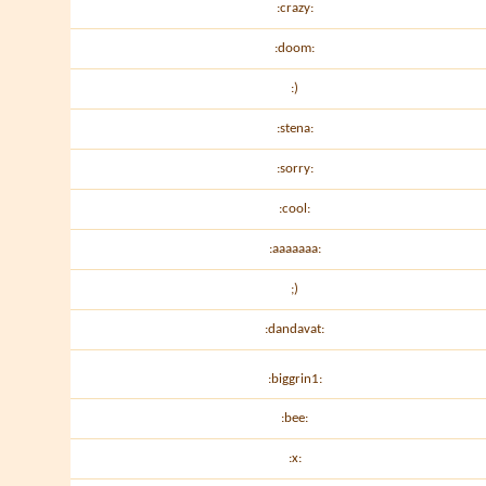
:crazy:
:doom:
:)
:stena:
:sorry:
:cool:
:aaaaaaa:
;)
:dandavat:
:biggrin1:
:bee:
:х: