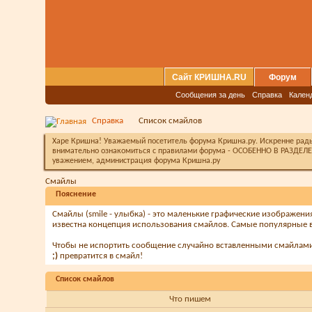
Сайт КРИШНА.RU
Форум
Сообщения за день
Справка
Кален
Справка
Список смайлов
Харе Кришна! Уважаемый посетитель форума Кришна.ру. Искренне рады 
внимательно ознакомиться с правилами форума - ОСОБЕННО В РАЗДЕЛЕ 
уважением, администрация форума Кришна.ру
Смайлы
Пояснение
Смайлы (smile - улыбка) - это маленькие графические изображени
известна концепция использования смайлов. Самые популярные в
Чтобы не испортить сообщение случайно вставленными смайлами, 
;)
превратится в смайл!
Список смайлов
Что пишем