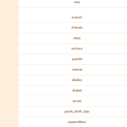
:nea:
:scare2:
:friends:
:stop:
:victory:
:pandit:
:neznai:
:diablo:
:buket:
:acute:
:pooh_birth_day:
:superstition: