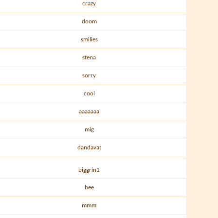
crazy
doom
smilies
stena
sorry
cool
aaaaaaa
mig
dandavat
biggrin1
bee
mmm