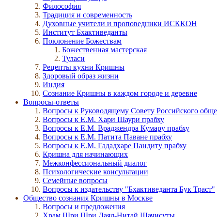
Философия
Традиция и современность
Духовные учители и проповедники ИСККОН
Институт Бхактиведанты
Поклонение Божествам
Божественная мастерская
Туласи
Рецепты кухни Кришны
Здоровый образ жизни
Индия
Сознание Кришны в каждом городе и деревне
Вопросы-ответы
Вопросы к Руководящему Совету Российского общ
Вопросы к Е.М. Хари Шаури прабху
Вопросы к Е.М. Враджендра Кумару прабху
Вопросы к Е.М. Патита Паване прабху
Вопросы к Е.М. Гададхаре Пандиту прабху
Кришна для начинающих
Межконфессиональный диалог
Психологические консультации
Семейные вопросы
Вопросы к издательству "Бхактиведанта Бук Траст"
Общество сознания Кришны в Москве
Вопросы и предложения
Храм Шри Шри Даял-Нитай Шачисуты