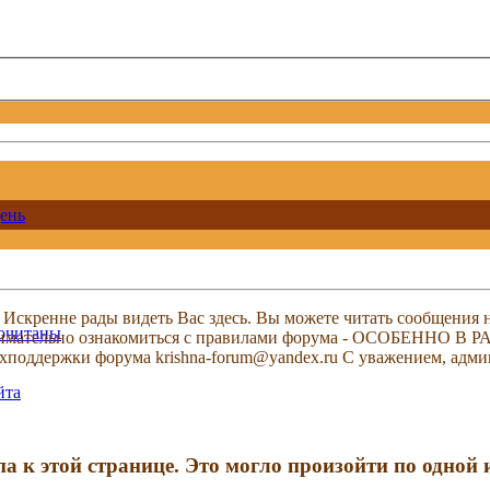
ень
скренне рады видеть Вас здесь. Вы можете читать сообщения на
рочитаны
м внимательно ознакомиться с правилами форума - ОСОБЕННО
техподдержки форума krishna-forum@yandex.ru С уважением, ад
йта
па к этой странице. Это могло произойти по одной