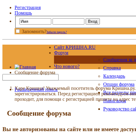
Регистрация
Помощь
Запомнить?
Забыли пароль?
Сайт КРИШНА.RU
Форум
Сообщения за д
Что нового?
Справка
Сообщение форума
Календарь
Опции форума
Харе Кришна! Уважаемый посетитель форума Кришна.ру. И
Расширенный поиск
Все разделы п
зарегистрироваться. Перед регистрацией рекомендуе
проходит, для помощи с регистрацией пишите на адрес 
Навигация
Руководство са
Сообщение форума
Вы не авторизованы на сайте или не имеете досту