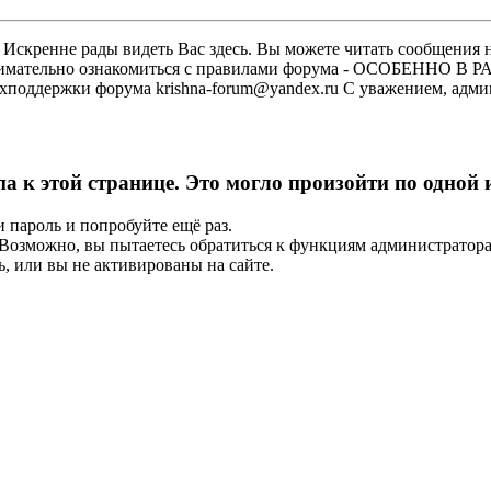
скренне рады видеть Вас здесь. Вы можете читать сообщения на
м внимательно ознакомиться с правилами форума - ОСОБЕННО
техподдержки форума krishna-forum@yandex.ru С уважением, ад
па к этой странице. Это могло произойти по одной
и пароль и попробуйте ещё раз.
е. Возможно, вы пытаетесь обратиться к функциям администрато
, или вы не активированы на сайте.