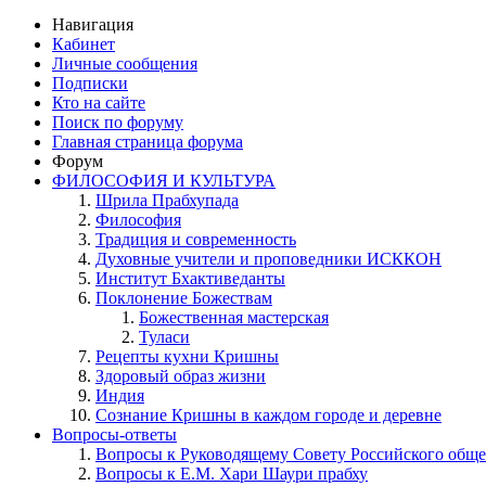
Навигация
Кабинет
Личные сообщения
Подписки
Кто на сайте
Поиск по форуму
Главная страница форума
Форум
ФИЛОСОФИЯ И КУЛЬТУРА
Шрила Прабхупада
Философия
Традиция и современность
Духовные учители и проповедники ИСККОН
Институт Бхактиведанты
Поклонение Божествам
Божественная мастерская
Туласи
Рецепты кухни Кришны
Здоровый образ жизни
Индия
Сознание Кришны в каждом городе и деревне
Вопросы-ответы
Вопросы к Руководящему Совету Российского общ
Вопросы к Е.М. Хари Шаури прабху