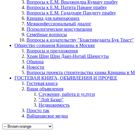
Вопросы к Е.М. Враджендра Кумару прабху
Вопросы к Е.М. Патита Паване прабху
Вопросы к Е.М. Гададхаре Пандиту прабху
Кришна для начинающих
Межконфессиональный диалог
Психологические консультации
Семейные вопросы
Вопросы к издательству "Бхактиведанта Бук Траст"
Общество сознания Кришны в Москве
Вопросы и предложения
Храм Шри Шри Даял-Нитай Шачисуты
Община
Новости
Вопросы проекта строительства храма Кришны в М
ГОСТЕВАЯ КНИГА, ОБЪЯВЛЕНИЯ И ПРОЧЕЕ
Гостевая книга
Ваши объявления
Служение, работа и услуги
"Лой Базар"
Недвижимость
Просто так
Вайшнавское медиа