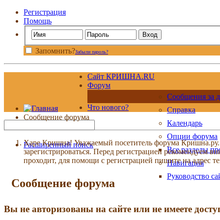
Регистрация
Помощь
Запомнить?
Забыли пароль?
Сайт КРИШНА.RU
Форум
Сообщения за д
Что нового?
Справка
Сообщение форума
Календарь
Опции форума
Харе Кришна! Уважаемый посетитель форума Кришна.ру. И
Расширенный поиск
Все разделы п
зарегистрироваться. Перед регистрацией рекомендуе
проходит, для помощи с регистрацией пишите на адрес 
Навигация
Руководство са
Сообщение форума
Вы не авторизованы на сайте или не имеете досту