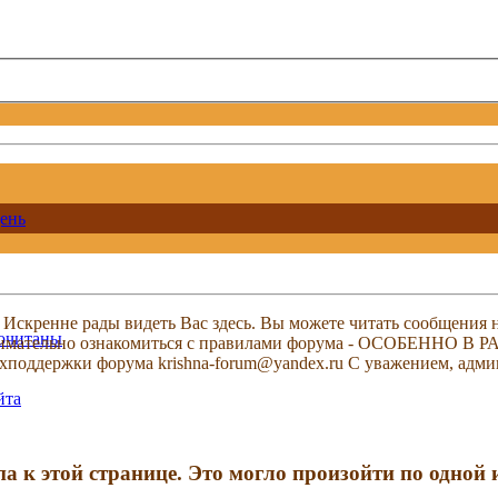
ень
скренне рады видеть Вас здесь. Вы можете читать сообщения на
рочитаны
м внимательно ознакомиться с правилами форума - ОСОБЕННО
техподдержки форума krishna-forum@yandex.ru С уважением, ад
йта
па к этой странице. Это могло произойти по одной