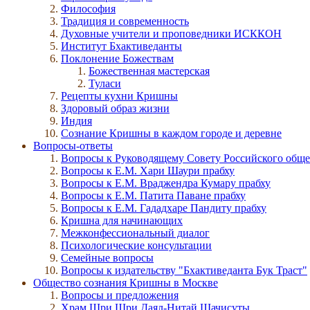
Философия
Традиция и современность
Духовные учители и проповедники ИСККОН
Институт Бхактиведанты
Поклонение Божествам
Божественная мастерская
Туласи
Рецепты кухни Кришны
Здоровый образ жизни
Индия
Сознание Кришны в каждом городе и деревне
Вопросы-ответы
Вопросы к Руководящему Совету Российского общ
Вопросы к Е.М. Хари Шаури прабху
Вопросы к Е.М. Враджендра Кумару прабху
Вопросы к Е.М. Патита Паване прабху
Вопросы к Е.М. Гададхаре Пандиту прабху
Кришна для начинающих
Межконфессиональный диалог
Психологические консультации
Семейные вопросы
Вопросы к издательству "Бхактиведанта Бук Траст"
Общество сознания Кришны в Москве
Вопросы и предложения
Храм Шри Шри Даял-Нитай Шачисуты