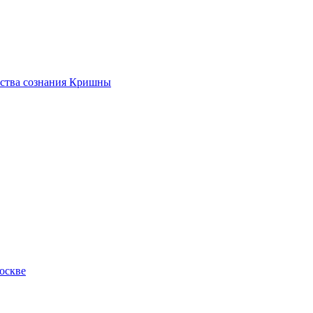
ества сознания Кришны
оскве