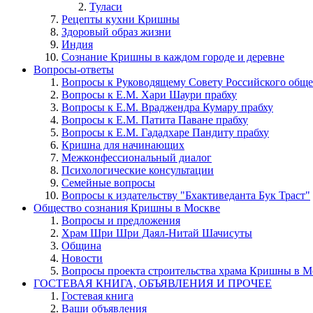
Туласи
Рецепты кухни Кришны
Здоровый образ жизни
Индия
Сознание Кришны в каждом городе и деревне
Вопросы-ответы
Вопросы к Руководящему Совету Российского общ
Вопросы к Е.М. Хари Шаури прабху
Вопросы к Е.М. Враджендра Кумару прабху
Вопросы к Е.М. Патита Паване прабху
Вопросы к Е.М. Гададхаре Пандиту прабху
Кришна для начинающих
Межконфессиональный диалог
Психологические консультации
Семейные вопросы
Вопросы к издательству "Бхактиведанта Бук Траст"
Общество сознания Кришны в Москве
Вопросы и предложения
Храм Шри Шри Даял-Нитай Шачисуты
Община
Новости
Вопросы проекта строительства храма Кришны в М
ГОСТЕВАЯ КНИГА, ОБЪЯВЛЕНИЯ И ПРОЧЕЕ
Гостевая книга
Ваши объявления