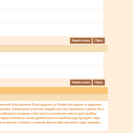
щенный
благовония
благодарность
божества
варны и ашрамы
оровье
земельные участки
индийские инструменты
карма-йога
хабхарата
медини пати
место в комнате
место для прабху
первоэлементы
поле деятельности
прабхупада
продам сари
ок в крыму
учитель и ученик
философская книга
харе кришна