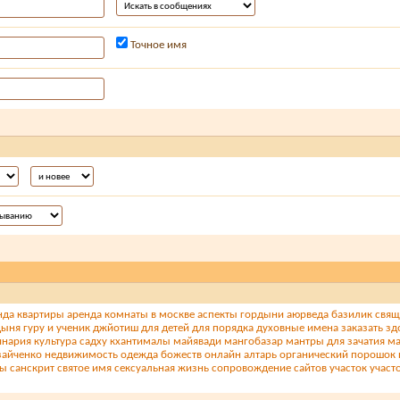
Точное имя
нда квартиры
аренда комнаты в москве
аспекты гордыни
аюрведа
базилик свя
дыня
гуру и ученик
джйотиш
для детей
для порядка
духовные имена
заказать
зд
инария
культура садху
кхантималы
майявади
мангобазар
мантры для зачатия
ма
зайченко
недвижимость
одежда божеств
онлайн алтарь
органический порошок
ты
санскрит
святое имя
сексуальная жизнь
сопровождение сайтов
участок
участ