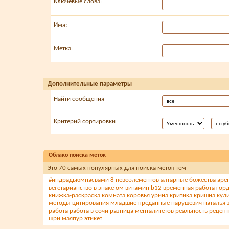
Ключевые слова:
Имя:
Метка:
Дополнительные параметры
Найти сообщения
Критерий сортировки
Облако поиска меток
Это 70 самых популярных для поиска меток тем
#индрадьюмнасвами
8 певоэлементов
алтарные божества
аре
вегетарианство
в знаке ом
витамин b12
временная работа
гор
книжка-раскраска
комната
коровья урина
критика
кришна
кул
методы цитирования
младшие преданные
нарушевич
наталья 
работа
работа в сочи
разница менталитетов
реальность
рецеп
шри маяпур
этикет