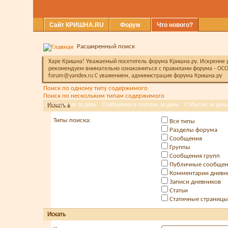
Сайт КРИШНА.RU
Форум
Что нового?
Расширенный поиск
Харе Кришна! Уважаемый посетитель форума Кришна.ру. Искренне ра
рекомендуем внимательно ознакомиться с правилами форума - ОСО
forum@yandex.ru С уважением, администрация форума Кришна.ру
Поиск по одному типу содержимого
Поиск по нескольким типам содержимого
Сообщения за день
Сообщения в группах за день
События за день
Искать в
Типы поиска:
Все типы
Разделы форума
Сообщения
Группы
Сообщения групп
Публичные сообще
Комментарии дневн
Записи дневников
Статьи
Статичные страницы
Искать