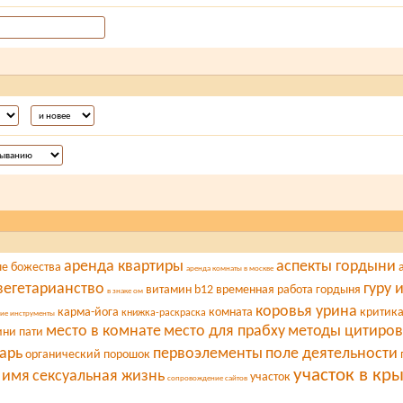
аренда квартиры
аспекты гордыни
ые божества
аренда комнаты в москве
вегетарианство
гуру 
витамин b12
временная работа
гордыня
в знаке ом
коровья урина
карма-йога
комната
критик
книжка-раскраска
ие инструменты
место в комнате
место для прабху
методы цитиро
ни пати
арь
первоэлементы
поле деятельности
органический порошок
участок в кр
 имя
сексуальная жизнь
участок
сопровождение сайтов