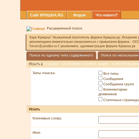
Сайт КРИШНА.RU
Форум
Что нового?
Расширенный поиск
Харе Кришна! Уважаемый посетитель форума Кришна.ру. Искренне ра
рекомендуем внимательно ознакомиться с правилами форума - ОСО
forum@yandex.ru С уважением, администрация форума Кришна.ру
Поиск по одному типу содержимого
Поиск по нескольким
Сообщения за день
Сообщения в группах за день
События за день
Искать в
Типы поиска:
Все типы
Сообщения
Сообщения групп
Комментарии
дневников
Статичные страницы
Искать
Ключевые слова:
Имя: