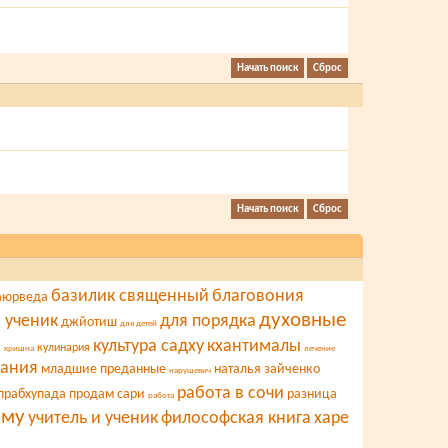
базилик священный
благовония
аюрведа
духовные
и ученик
для порядка
джйотиш
для детей
культура садху
кхантималы
а
кулинария
кришна
лечение
вания
младшие преданные
наталья зайченко
нарушевич
работа в сочи
прабхупада
продам сари
разница
работа
ыму
учитель и ученик
философская книга
харе