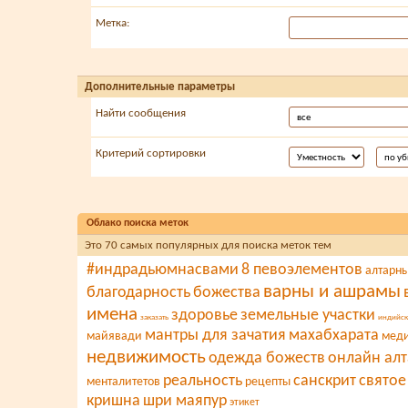
Метка:
Дополнительные параметры
Найти сообщения
Критерий сортировки
Облако поиска меток
Это 70 самых популярных для поиска меток тем
#индрадьюмнасвами
8 певоэлементов
алтарн
варны и ашрамы
благодарность
божества
имена
здоровье
земельные участки
заказать
индийск
мантры для зачатия
махабхарата
майявади
меди
недвижимость
одежда божеств
онлайн алт
реальность
санскрит
святое
менталитетов
рецепты
кришна
шри маяпур
этикет