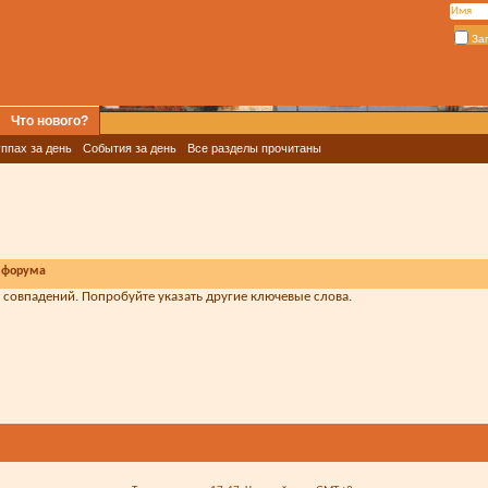
За
Что нового?
ппах за день
События за день
Все разделы прочитаны
 форума
т совпадений. Попробуйте указать другие ключевые слова.