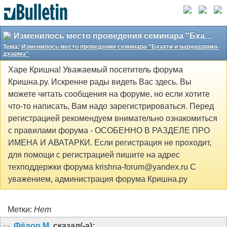
Изменилось место проведения семинара "Бхакти и варнашрама-дхарма"
Тема:
Изменилось место проведения семинара "Бхакти и варнашрама-
дхарма"
Харе Кришна! Уважаемый посетитель форума
Кришна.ру. Искренне рады видеть Вас здесь. Вы
можете читать сообщения на форуме, но если хотите
что-то написать, Вам надо зарегистрироваться. Перед
регистрацией рекомендуем внимательно ознакомиться
с правилами форума - ОСОБЕННО В РАЗДЕЛЕ ПРО
ИМЕНА И АВАТАРКИ. Если регистрация не проходит,
для помощи с регистрацией пишите на адрес
техподдержки форума krishna-forum@yandex.ru С
уважением, администрация форума Кришна.ру
Метки:
Нет
Фёдор М.
сказал(-а):